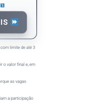
a
AIS
com limite de até 3
o valor final e, em
orque as vagas
iam a participação