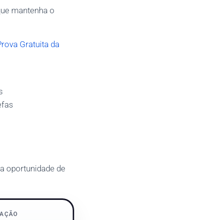
 que mantenha o
Prova Gratuita da
s
efas
 a oportunidade de
IAÇÃO