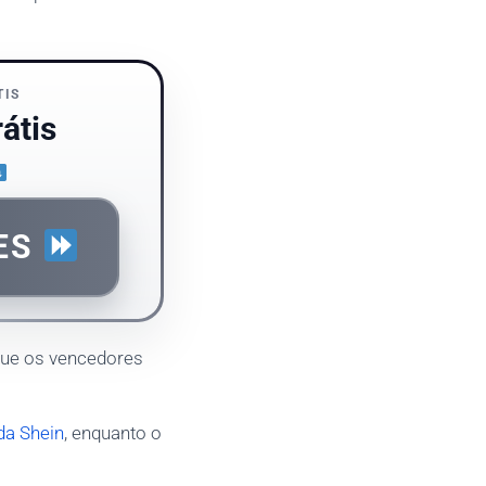
TIS
átis
ES
 que os vencedores
da Shein
, enquanto o