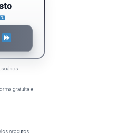
sto
S
usuários
forma gratuita e
elos produtos