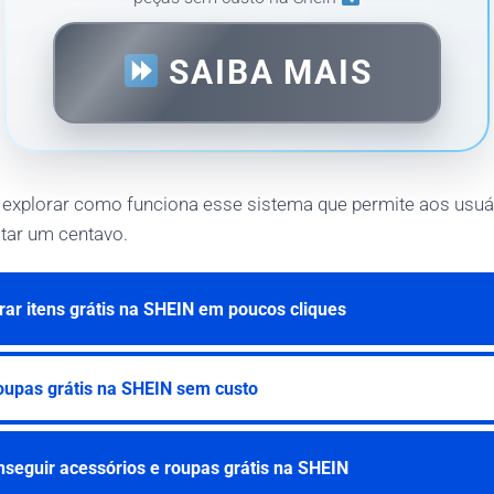
SAIBA MAIS
 explorar como funciona esse sistema que permite aos usuár
tar um centavo.
ar itens grátis na SHEIN em poucos cliques
oupas grátis na SHEIN sem custo
seguir acessórios e roupas grátis na SHEIN