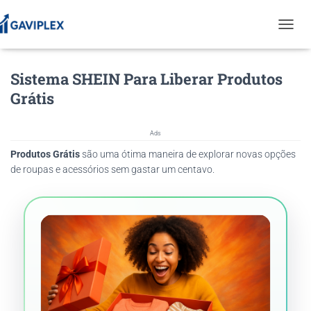
T
O
G
Sistema SHEIN Para Liberar Produtos
G
L
Grátis
E
N
A
Ads
V
Produtos Grátis
são uma ótima maneira de explorar novas opções
I
G
de roupas e acessórios sem gastar um centavo.
A
T
I
O
N