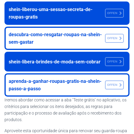
shein-liberou-uma-sessao-secreta-de-
OFFEN
roupas-gratis
descubra-como-resgatar-roupas-na-shein-
OFFEN
sem-gastar
shein-libera-brindes-de-moda-sem-cobrar
OFFEN
aprenda-a-ganhar-roupas-gratis-na-shein-
OFFEN
passo-a-passo
Iremos abordar como acessar a aba ‘Teste grátis’ no aplicativo, os
critérios para selecionar os itens desejados, as regras para
participação e o processo de avaliação após o recebimento dos
produtos.
Aproveite esta oportunidade única para renovar seu guarda-roupa