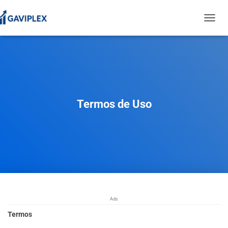
T
O
G
G
L
E
N
A
Termos de Uso
V
I
G
A
T
I
O
N
Ads
Termos