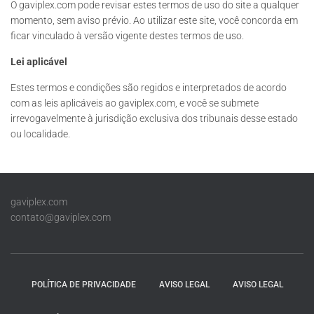
O gaviplex.com pode revisar estes termos de uso do site a qualquer
momento, sem aviso prévio. Ao utilizar este site, você concorda em
ficar vinculado à versão vigente destes termos de uso.
Lei aplicável
Estes termos e condições são regidos e interpretados de acordo
com as leis aplicáveis ao gaviplex.com, e você se submete
irrevogavelmente à jurisdição exclusiva dos tribunais desse estado
ou localidade.
gaviplex.com
contato@gaviplex.com
POLÍTICA DE PRIVACIDADE
AVISO LEGAL
AVISO LEGAL