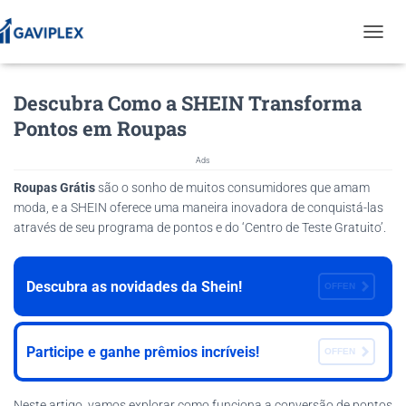
T
O
G
Descubra Como a SHEIN Transforma
G
L
Pontos em Roupas
E
N
Ads
A
V
Roupas Grátis
são o sonho de muitos consumidores que amam
I
moda, e a SHEIN oferece uma maneira inovadora de conquistá-las
G
através de seu programa de pontos e do ‘Centro de Teste Gratuito’.
A
T
I
Descubra as novidades da Shein!
O
OFFEN
N
Participe e ganhe prêmios incríveis!
OFFEN
Neste artigo, vamos explorar como funciona a conversão de pontos