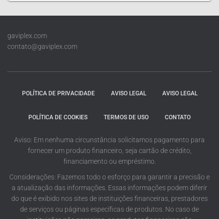
gaviplex.com
contato@gaviplex.com
POLÍTICA DE PRIVACIDADE
AVISO LEGAL
AVISO LEGAL
POLÍTICA DE COOKIES
TERMOS DE USO
CONTATO
Aviso: Em nenhuma circunstância solicitamos pagamento para
fornecer um produto financeiro, seja cartão de crédito,
financiamento ou empréstimo.
Considerações: Fazemos todo o esforço para garantir a precisão e
a atualização das informações. Essas informações podem diferir
do que é exibido nos sites de instituições financeiras, prestadores
de serviços ou páginas específicas de produtos. No caso de