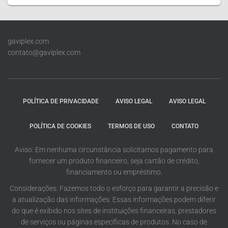
gaviplex.com
contato@gaviplex.com
POLÍTICA DE PRIVACIDADE
AVISO LEGAL
AVISO LEGAL
POLÍTICA DE COOKIES
TERMOS DE USO
CONTATO
Aviso: Em nenhuma circunstância solicitamos pagamento para
fornecer um produto financeiro, seja cartão de crédito,
financiamento ou empréstimo.
Considerações: Fazemos todo o esforço para garantir a precisão e
a atualização das informações. Essas informações podem diferir
do que é exibido nos sites de instituições financeiras, prestadores
de serviços ou páginas específicas de produtos. No caso de