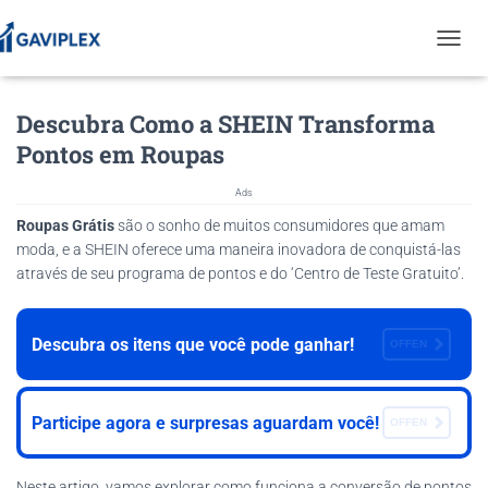
T
O
G
Descubra Como a SHEIN Transforma
G
L
Pontos em Roupas
E
N
Ads
A
V
Roupas Grátis
são o sonho de muitos consumidores que amam
I
moda, e a SHEIN oferece uma maneira inovadora de conquistá-las
G
através de seu programa de pontos e do ‘Centro de Teste Gratuito’.
A
T
I
Descubra os itens que você pode ganhar!
O
OFFEN
N
Participe agora e surpresas aguardam você!
OFFEN
Neste artigo, vamos explorar como funciona a conversão de pontos