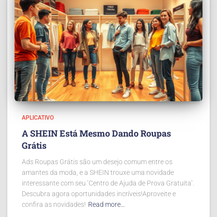
APLICATIVO
A SHEIN Está Mesmo Dando Roupas
Grátis
Ads Roupas Grátis são um desejo comum entre os
amantes da moda, e a SHEIN trouxe uma novidade
interessante com seu ‘Centro de Ajuda de Prova Gratuita’.
Descubra agora oportunidades incríveis!Aproveite e
confira as novidades!
Read more…