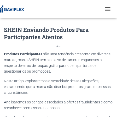
T
O
G
SHEIN Enviando Produtos Para
G
L
Participantes Atentos
E
N
Ads
A
V
Produtos Participantes
são uma tendência crescente em diversas
I
marcas, mas a SHEIN tem sido alvo de rumores enganosos a
G
respeito de envio de roupas grátis para quem participa de
A
questionários ou promoções.
T
I
Neste artigo, exploraremos a veracidade dessas alegações,
O
esclarecendo que a marca não distribui produtos gratuitos nessas
N
circunstâncias.
Analisaremos os perigos associados a ofertas fraudulentas e como
reconhecer promessas enganosas.