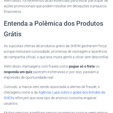
Além disso, forneceremos dicas essenciais para evitar participar de
ações promocionais que podem resultar em decepções e prejuízos
financeiros.
Entenda a Polêmica dos Produtos
Grátis
As supostas ofertas de produtos grátis da SHEIN ganharam força
porque misturam curiosidade, promessa de vantagem e aparência
de campanha oficial, o que leva muita gente a clicar sem desconfiar.
Além disso, mensagens com frases como
pague só o frete
ou
responda um quiz
parecem inofensivas e, por isso, passam a
impressão de oportunidade real.
Contudo, a marca vem sendo associada a alertas de fraude, e
checagens como a da
Agência Lupa sobre o golpe dos brindes da
SHEIN
reforçam que esse tipo de anúncio costuma enganar
usuários.
Muitas pessoas acreditam nessas promessas porque veem relatos