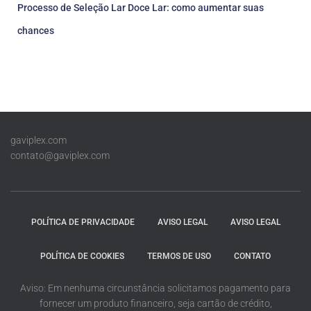
Processo de Seleção Lar Doce Lar: como aumentar suas
chances
gaviplex.com
contato@gaviplex.com
POLÍTICA DE PRIVACIDADE
AVISO LEGAL
AVISO LEGAL
POLÍTICA DE COOKIES
TERMOS DE USO
CONTATO
Aviso: Em nenhuma circunstância solicitamos pagamento para
fornecer um produto financeiro, seja cartão de crédito,