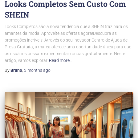
Looks Completos Sem Custo Com
SHEIN
Looks Completos são a nova tendência que a SHEIN traz para os
amantes da moda. Aproveite as ofertas agora!Descubra as
promoções incríveis! Através do seu inovador Centro de Ajuda de
Prova Gratuita, a marca oferece uma oportunidade única para que
os usuários possam experimentar roupas gratuitamente. Neste
artigo, vamos explorar
Read more…
By
Bruno
,
3 months
ago