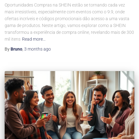
Oportunidades Compras na SHEIN estão se tornando cada vez
mais irresistíveis, especialmente com eventos como o 9.9, onde
ofertas incríveis e códigos promocionais dão acesso a uma vasta
gama de produtos. Neste artigo, vamos explorar como a SHEIN
transformou a experiência de compra online, revelando mais de 300
mil itens
Read more…
By
Bruno
,
3 months
ago