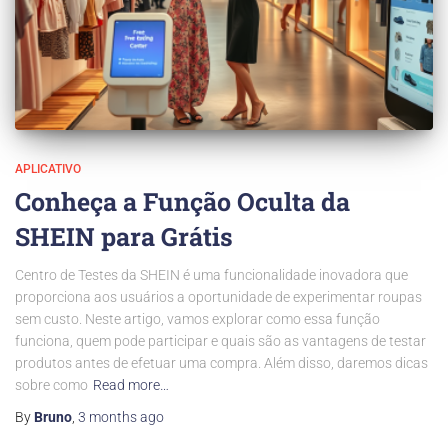
APLICATIVO
Conheça a Função Oculta da
SHEIN para Grátis
Centro de Testes da SHEIN é uma funcionalidade inovadora que
proporciona aos usuários a oportunidade de experimentar roupas
sem custo. Neste artigo, vamos explorar como essa função
funciona, quem pode participar e quais são as vantagens de testar
produtos antes de efetuar uma compra. Além disso, daremos dicas
sobre como
Read more…
By
Bruno
,
3 months
ago