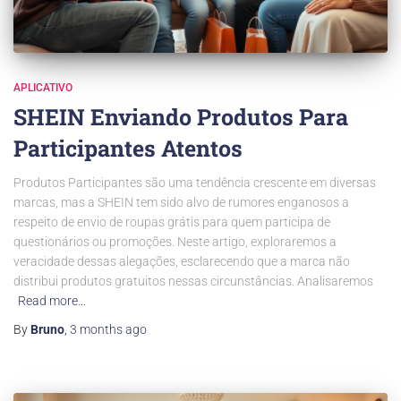
APLICATIVO
SHEIN Enviando Produtos Para
Participantes Atentos
Produtos Participantes são uma tendência crescente em diversas
marcas, mas a SHEIN tem sido alvo de rumores enganosos a
respeito de envio de roupas grátis para quem participa de
questionários ou promoções. Neste artigo, exploraremos a
veracidade dessas alegações, esclarecendo que a marca não
distribui produtos gratuitos nessas circunstâncias. Analisaremos
Read more…
By
Bruno
,
3 months
ago