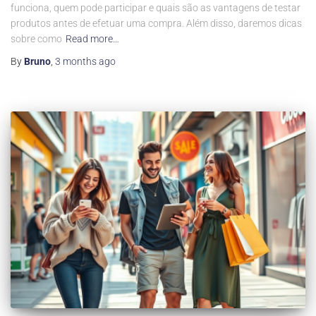
funciona, quem pode participar e quais são as vantagens de testar
produtos antes de efetuar uma compra. Além disso, daremos dicas
sobre como
Read more…
By
Bruno
,
3 months
ago