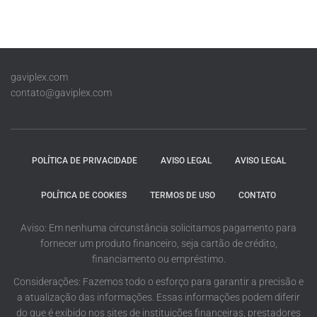
gaviplex.com
contato@gaviplex.com
POLÍTICA DE PRIVACIDADE
AVISO LEGAL
AVISO LEGAL
POLÍTICA DE COOKIES
TERMOS DE USO
CONTATO
Aviso: Em nenhuma circunstância solicitamos pagamento para
fornecer um produto financeiro, seja cartão de crédito,
financiamento ou empréstimo.
Considerações: Fazemos todo o esforço para garantir a precisão e
a atualização das informações. Essas informações podem diferir
do que é exibido nos sites de instituições financeiras, prestadores