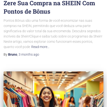
Zere Sua Compra na SHEIN Com
Pontos de Bônus
Pontos Bônus são uma forma de você economizar nas suas
compras na SHEIN, permitindo que você deduza uma parte
significativa do valor total da sua encomenda. Descubra segredos
incríveis da Shein!Clique e saiba tudo sobre os programas da Shein!
Neste artigo, vamos explorar como funcionam esses pontos,
quanto você pode
Read more…
By
Bruno
,
3 months
ago