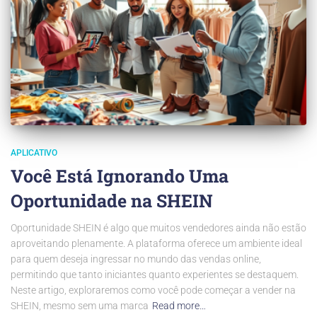
APLICATIVO
Você Está Ignorando Uma
Oportunidade na SHEIN
Oportunidade SHEIN é algo que muitos vendedores ainda não estão
aproveitando plenamente. A plataforma oferece um ambiente ideal
para quem deseja ingressar no mundo das vendas online,
permitindo que tanto iniciantes quanto experientes se destaquem.
Neste artigo, exploraremos como você pode começar a vender na
SHEIN, mesmo sem uma marca
Read more…