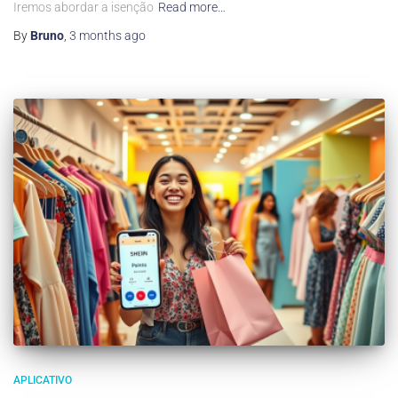
Iremos abordar a isenção
Read more…
By
Bruno
,
3 months
ago
APLICATIVO