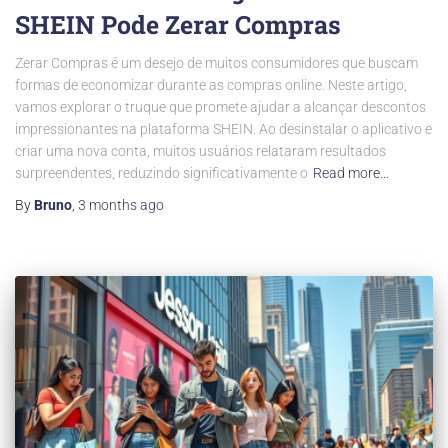
SHEIN Pode Zerar Compras
Zerar Compras é um desejo de muitos consumidores que buscam
formas de economizar durante as compras online. Neste artigo,
vamos explorar o truque que promete ajudar a alcançar descontos
impressionantes na plataforma SHEIN. Ao desinstalar o aplicativo e
criar uma nova conta, muitos usuários relataram resultados
surpreendentes, reduzindo significativamente o
Read more…
By
Bruno
,
3 months
ago