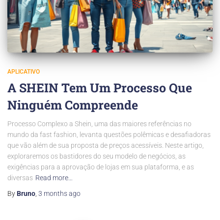
APLICATIVO
A SHEIN Tem Um Processo Que
Ninguém Compreende
Processo Complexo a Shein, uma das maiores referências no
mundo da fast fashion, levanta questões polêmicas e desafiadoras
que vão além de sua proposta de preços acessíveis. Neste artigo,
exploraremos os bastidores do seu modelo de negócios, as
exigências para a aprovação de lojas em sua plataforma, e as
diversas
Read more…
By
Bruno
,
3 months
ago