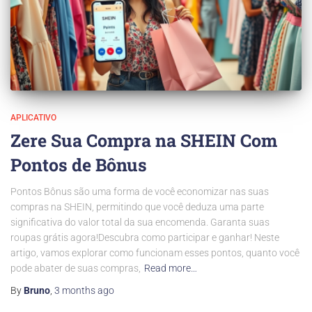
APLICATIVO
Zere Sua Compra na SHEIN Com
Pontos de Bônus
Pontos Bônus são uma forma de você economizar nas suas
compras na SHEIN, permitindo que você deduza uma parte
significativa do valor total da sua encomenda. Garanta suas
roupas grátis agora!Descubra como participar e ganhar! Neste
artigo, vamos explorar como funcionam esses pontos, quanto você
pode abater de suas compras,
Read more…
By
Bruno
,
3 months
ago