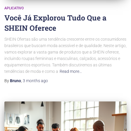
APLICATIVO
Você Já Explorou Tudo Que a
SHEIN Oferece
SHEIN Ofertas são uma tendência crescente entre os consumidores
brasileiros que buscam moda acessível e de qualidade. Neste artigo,
vamos explorar a vasta gama de produtos que a SHEIN oferece,
incluindo roupas femininas e masculinas, calçados, acessórios e
equipamentos esportivos. Também discutiremos as últimas
tendências de moda e como a
Read more…
By
Bruno
,
3 months
ago