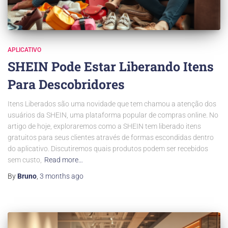
APLICATIVO
SHEIN Pode Estar Liberando Itens
Para Descobridores
Itens Liberados são uma novidade que tem chamou a atenção dos
usuários da SHEIN, uma plataforma popular de compras online. No
artigo de hoje, exploraremos como a SHEIN tem liberado itens
gratuitos para seus clientes através de formas escondidas dentro
do aplicativo. Discutiremos quais produtos podem ser recebidos
sem custo,
Read more…
By
Bruno
,
3 months
ago