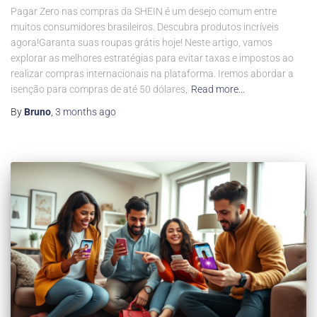
Pagar Zero nas compras da SHEIN é um desejo comum entre
muitos consumidores brasileiros. Descubra produtos incríveis
agora!Garanta suas roupas grátis hoje! Neste artigo, vamos
explorar as melhores estratégias para evitar taxas e impostos ao
realizar compras internacionais na plataforma. Iremos abordar a
isenção para compras de até 50 dólares,
Read more…
By
Bruno
,
3 months
ago