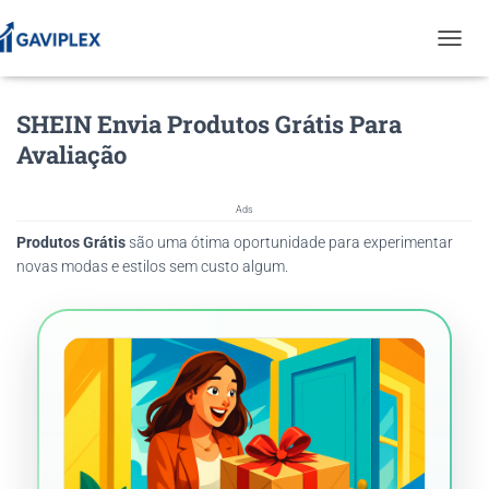
T
O
G
SHEIN Envia Produtos Grátis Para
G
L
Avaliação
E
N
A
Ads
V
Produtos Grátis
são uma ótima oportunidade para experimentar
I
G
novas modas e estilos sem custo algum.
A
T
I
O
N