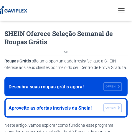
T
O
G
SHEIN Oferece Seleção Semanal de
G
L
Roupas Grátis
E
N
Ads
A
V
Roupas Grátis
são uma oportunidade irresistível que a SHEIN
I
oferece aos seus clientes por meio do seu Centro de Prova Gratuita.
G
A
T
Descubra suas roupas grátis agora!
OFFEN
I
O
N
Aproveite as ofertas incríveis da Shein!
OFFEN
Neste artigo, vamos explorar como funciona esse programa
inovador, que permite a seleção de até 3 peças de roupa por