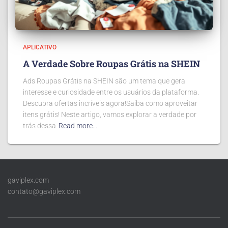
APLICATIVO
A Verdade Sobre Roupas Grátis na SHEIN
Ads Roupas Grátis na SHEIN são um tema que gera
interesse e curiosidade entre os usuários da plataforma.
Descubra ofertas incríveis agora!Saiba como aproveitar
itens grátis! Neste artigo, vamos explorar a verdade por
trás dessa
Read more…
gaviplex.com
contato@gaviplex.com