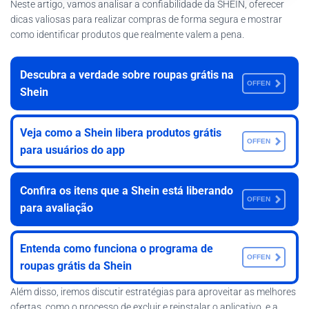
Neste artigo, vamos analisar a confiabilidade da SHEIN, oferecer
dicas valiosas para realizar compras de forma segura e mostrar
como identificar produtos que realmente valem a pena.
Descubra a verdade sobre roupas grátis na
OFFEN
Shein
Veja como a Shein libera produtos grátis
OFFEN
para usuários do app
Confira os itens que a Shein está liberando
OFFEN
para avaliação
Entenda como funciona o programa de
OFFEN
roupas grátis da Shein
Além disso, iremos discutir estratégias para aproveitar as melhores
ofertas, como o processo de excluir e reinstalar o aplicativo, e a