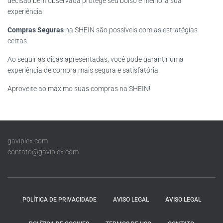
decisão bem observada protege seu bolso e melhora sua
experiência.
Compras Seguras
na SHEIN são possíveis com as estratégias
certas.
Ao seguir as dicas apresentadas, você pode garantir uma
experiência de compra mais segura e satisfatória.
Aproveite ao máximo suas compras na SHEIN!
gaviplex.com
contato@gaviplex.com
POLÍTICA DE PRIVACIDADE
AVISO LEGAL
AVISO LEGAL