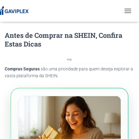
T
O
G
Antes de Comprar na SHEIN, Confira
G
L
Estas Dicas
E
N
A
Ads
V
Compras Seguras
são uma prioridade para quem deseja explorar a
I
G
vasta plataforma da SHEIN.
A
T
I
O
N