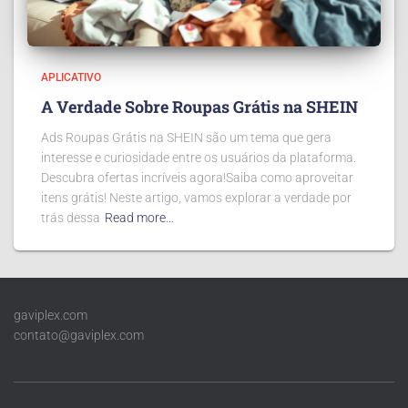
APLICATIVO
A Verdade Sobre Roupas Grátis na SHEIN
Ads Roupas Grátis na SHEIN são um tema que gera
interesse e curiosidade entre os usuários da plataforma.
Descubra ofertas incríveis agora!Saiba como aproveitar
itens grátis! Neste artigo, vamos explorar a verdade por
trás dessa
Read more…
gaviplex.com
contato@gaviplex.com