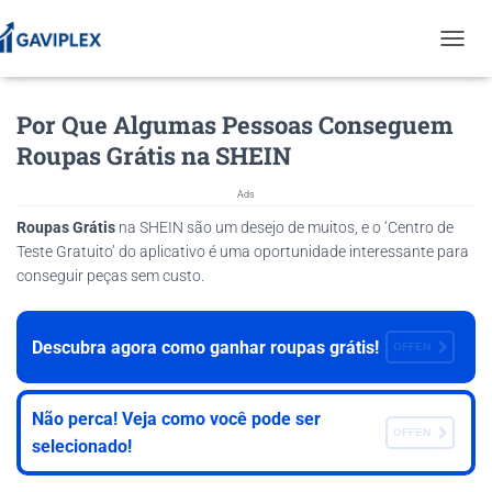
T
O
G
Por Que Algumas Pessoas Conseguem
G
L
Roupas Grátis na SHEIN
E
N
Ads
A
V
Roupas Grátis
na SHEIN são um desejo de muitos, e o ‘Centro de
I
Teste Gratuito’ do aplicativo é uma oportunidade interessante para
G
conseguir peças sem custo.
A
T
I
Descubra agora como ganhar roupas grátis!
O
OFFEN
N
Não perca! Veja como você pode ser
OFFEN
selecionado!