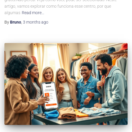
artigo, vamos explorar como funciona esse centro, por que
algumas
Read more…
By
Bruno
,
3 months
ago