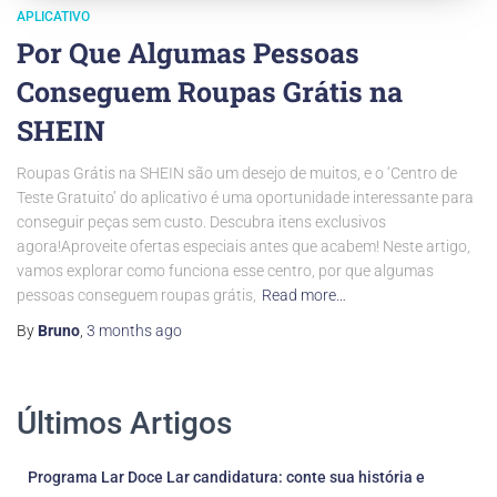
APLICATIVO
Por Que Algumas Pessoas
Conseguem Roupas Grátis na
SHEIN
Roupas Grátis na SHEIN são um desejo de muitos, e o ‘Centro de
Teste Gratuito’ do aplicativo é uma oportunidade interessante para
conseguir peças sem custo. Descubra itens exclusivos
agora!Aproveite ofertas especiais antes que acabem! Neste artigo,
vamos explorar como funciona esse centro, por que algumas
pessoas conseguem roupas grátis,
Read more…
By
Bruno
,
3 months
ago
Últimos Artigos
Programa Lar Doce Lar candidatura: conte sua história e