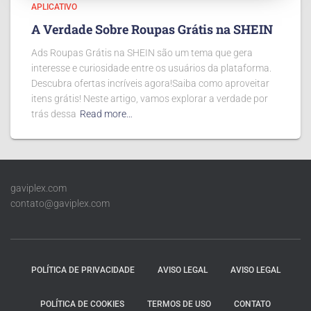
APLICATIVO
A Verdade Sobre Roupas Grátis na SHEIN
Ads Roupas Grátis na SHEIN são um tema que gera
interesse e curiosidade entre os usuários da plataforma.
Descubra ofertas incríveis agora!Saiba como aproveitar
itens grátis! Neste artigo, vamos explorar a verdade por
trás dessa
Read more…
gaviplex.com
contato@gaviplex.com
POLÍTICA DE PRIVACIDADE
AVISO LEGAL
AVISO LEGAL
POLÍTICA DE COOKIES
TERMOS DE USO
CONTATO