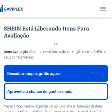
T
O
G
SHEIN Está Liberando Itens Para
G
L
Avaliação
E
N
Ads
A
V
Itens Avaliação
são uma nova forma de interação entre a SHEIN e
I
seus consumidores.
G
A
T
Descubra roupas grátis agora!
OFFEN
I
O
N
Aproveite a chance de ganhar moda!
OFFEN
Neste artigo, vamos explorar como funciona a liberação de itens
para avaliação na SHEIN, destacando o limite semanal de até 3