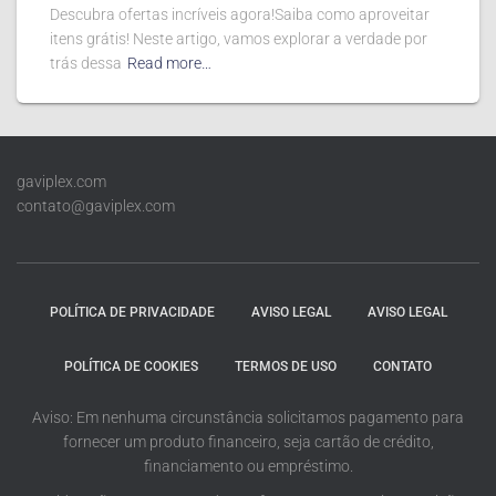
Descubra ofertas incríveis agora!Saiba como aproveitar
itens grátis! Neste artigo, vamos explorar a verdade por
trás dessa
Read more…
gaviplex.com
contato@gaviplex.com
POLÍTICA DE PRIVACIDADE
AVISO LEGAL
AVISO LEGAL
POLÍTICA DE COOKIES
TERMOS DE USO
CONTATO
Aviso: Em nenhuma circunstância solicitamos pagamento para
fornecer um produto financeiro, seja cartão de crédito,
financiamento ou empréstimo.