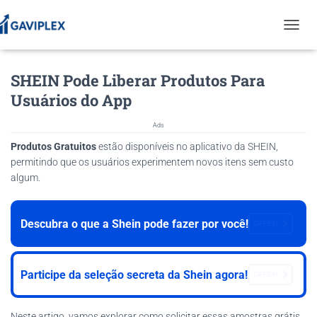
T
O
G
SHEIN Pode Liberar Produtos Para
G
L
Usuários do App
E
N
Ads
A
V
Produtos Gratuitos
estão disponíveis no aplicativo da SHEIN,
I
permitindo que os usuários experimentem novos itens sem custo
G
algum.
A
T
I
Descubra o que a Shein pode fazer por você!
O
OFFEN
N
Participe da seleção secreta da Shein agora!
OFFEN
Neste artigo, vamos explorar como solicitar essas amostras grátis,