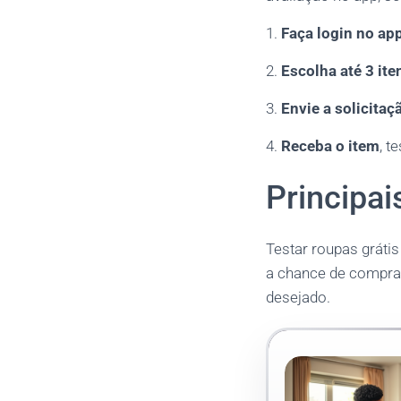
1.
Faça login no ap
2.
Escolha até 3 ite
3.
Envie a solicitaç
4.
Receba o item
, t
Principa
Testar roupas gráti
a chance de compra
desejado.