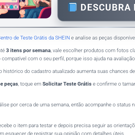
DESCUBRA 
entro de Teste Grátis da SHEIN
e analise as peças disponív
até
3 itens por semana
, vale escolher produtos com fotos cl
compatível com o seu perfil, porque isso ajuda na avaliação
o histórico do cadastro atualizado aumenta suas chances d
de peças
, toque em
Solicitar Teste Grátis
e confirme o taman
álise por cerca de uma semana, então acompanhe o status n
ecebe o item para testar e depois precisa seguir as orientaç
m esquecer de registrar sua opinião com detalhes úteis.