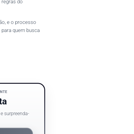
s regras do
ão, e o processo
e para quem busca
NTE
ta
 e surpreenda-