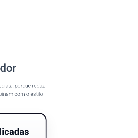
idor
diata, porque reduz
binam com o estilo
S
licadas