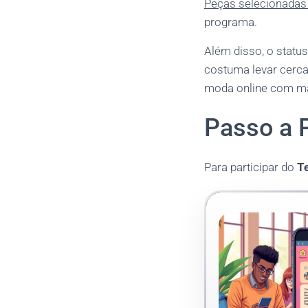
Peças selecionadas
programa.
Além disso, o statu
costuma levar cerc
moda online com mai
Passo a P
Para participar do
T