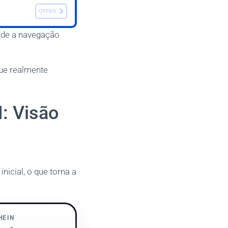
OFFEN
sde a navegação
que realmente
: Visão
icial, o que torna a
HEIN