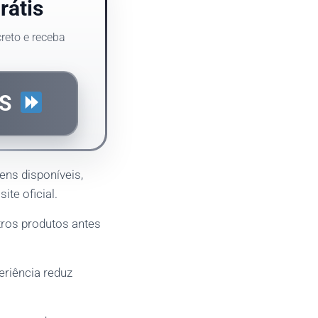
rátis
reto e receba
IS
tens disponíveis,
ite oficial.
tros produtos antes
eriência reduz