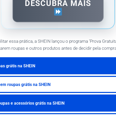
DESCUBRA MAIS
ilitar essa prática, a SHEIN lançou o programa ‘Prova Gratuit
arem roupas e outros produtos antes de decidir pela compra
as grátis na SHEIN
 em roupas grátis na SHEIN
upas e acessórios grátis na SHEIN