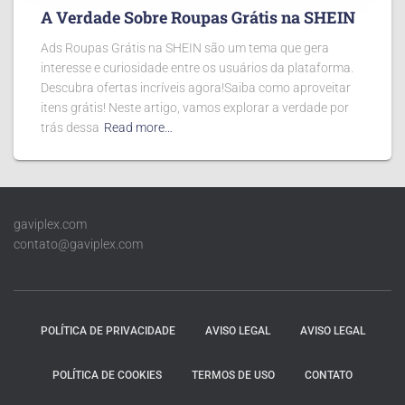
A Verdade Sobre Roupas Grátis na SHEIN
Ads Roupas Grátis na SHEIN são um tema que gera
interesse e curiosidade entre os usuários da plataforma.
Descubra ofertas incríveis agora!Saiba como aproveitar
itens grátis! Neste artigo, vamos explorar a verdade por
trás dessa
Read more…
gaviplex.com
contato@gaviplex.com
POLÍTICA DE PRIVACIDADE
AVISO LEGAL
AVISO LEGAL
POLÍTICA DE COOKIES
TERMOS DE USO
CONTATO