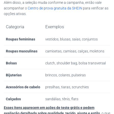
Além disso, a seleção muda conforme a campanha, então vale
acompanhar o
Centro de prova gratuita da SHEIN
para verificar as
opções ativas.
Categoria
Exemplos
Roupas femininas
vestidos, blusas, saias, conjuntos
Roupas masculinas
camisetas, camisas, calças, moletons
Bolsas
clutch, shoulder bag, bolsa transversal
Bijuterias
brincos, colares, pulseiras
Acessórios de cabelo
presilhas, tiaras, scrunchies
Calçados
sandálias, tênis, flats
Esses itens aparecem em ações de teste grátis e pedem
avaliação detalhada sobre qualidade, tecido, ajuste e estilo
, o que