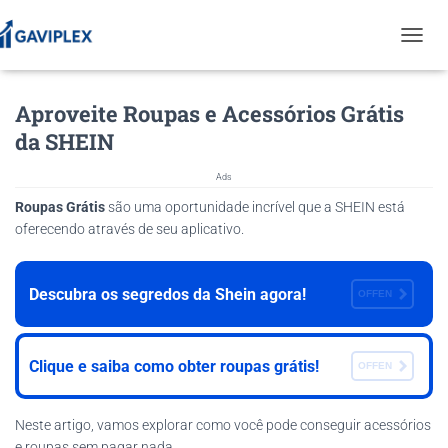
T
O
G
Aproveite Roupas e Acessórios Grátis
G
L
da SHEIN
E
N
Ads
A
V
Roupas Grátis
são uma oportunidade incrível que a SHEIN está
I
oferecendo através de seu aplicativo.
G
A
T
Descubra os segredos da Shein agora!
OFFEN
I
O
N
Clique e saiba como obter roupas grátis!
OFFEN
Neste artigo, vamos explorar como você pode conseguir acessórios
e roupas sem pagar nada.