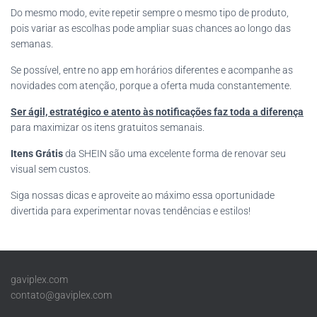
Do mesmo modo, evite repetir sempre o mesmo tipo de produto,
pois variar as escolhas pode ampliar suas chances ao longo das
semanas.
Se possível, entre no app em horários diferentes e acompanhe as
novidades com atenção, porque a oferta muda constantemente.
Ser ágil, estratégico e atento às notificações faz toda a diferença
para maximizar os itens gratuitos semanais.
Itens Grátis
da SHEIN são uma excelente forma de renovar seu
visual sem custos.
Siga nossas dicas e aproveite ao máximo essa oportunidade
divertida para experimentar novas tendências e estilos!
gaviplex.com
contato@gaviplex.com