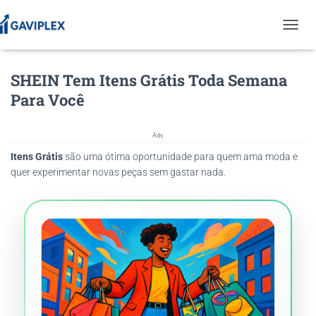
T
O
G
SHEIN Tem Itens Grátis Toda Semana
G
L
Para Você
E
N
A
Ads
V
Itens Grátis
são uma ótima oportunidade para quem ama moda e
I
G
quer experimentar novas peças sem gastar nada.
A
T
I
O
N