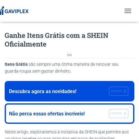
T
O
G
Ganhe Itens Grátis com a SHEIN
G
L
Oficialmente
E
N
Ads
A
V
Itens Grátis
são sempre uma ótima maneira de renovar seu
I
guarda-roupa sem gastar dinheiro.
G
A
T
Descubra agora as novidades!
OFFEN
I
O
N
Não perca essas ofertas incríveis!
OFFEN
Neste artigo, exploraremos a iniciativa da SHEIN que permite aos
usuários receber roupas gratuitas em troca de avaliações