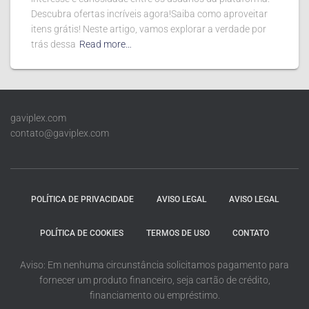
Descubra ofertas incríveis agora!Saiba como aproveitar
itens grátis! Neste artigo, vamos explorar a verdade por
trás dessa
Read more…
gaviplex.com
contato@gaviplex.com
POLÍTICA DE PRIVACIDADE
AVISO LEGAL
AVISO LEGAL
POLÍTICA DE COOKIES
TERMOS DE USO
CONTATO
Aviso: Em nenhuma circunstância solicitamos pagamento para
fornecer um produto financeiro, seja cartão de crédito,
financiamento ou empréstimo.