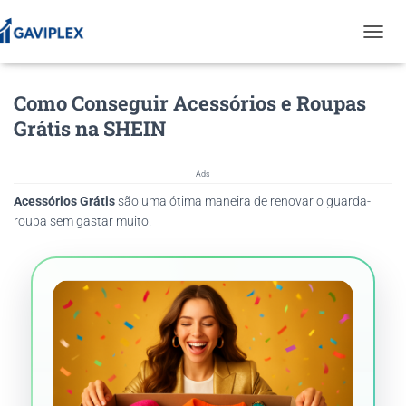
T
O
G
Como Conseguir Acessórios e Roupas
G
L
Grátis na SHEIN
E
N
A
Ads
V
Acessórios Grátis
são uma ótima maneira de renovar o guarda-
I
G
roupa sem gastar muito.
A
T
I
O
N