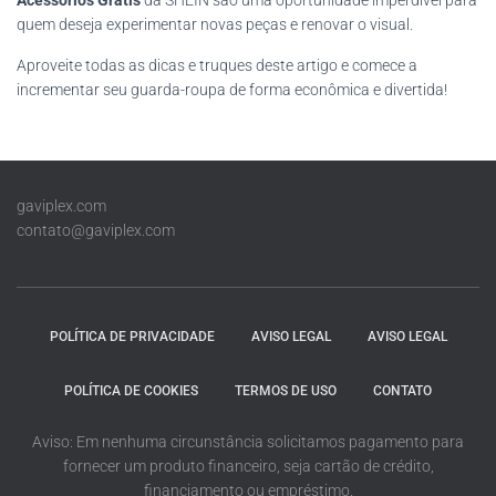
Acessórios Grátis
da SHEIN são uma oportunidade imperdível para
quem deseja experimentar novas peças e renovar o visual.
Aproveite todas as dicas e truques deste artigo e comece a
incrementar seu guarda-roupa de forma econômica e divertida!
gaviplex.com
contato@gaviplex.com
POLÍTICA DE PRIVACIDADE
AVISO LEGAL
AVISO LEGAL
POLÍTICA DE COOKIES
TERMOS DE USO
CONTATO
Aviso: Em nenhuma circunstância solicitamos pagamento para
fornecer um produto financeiro, seja cartão de crédito,
financiamento ou empréstimo.