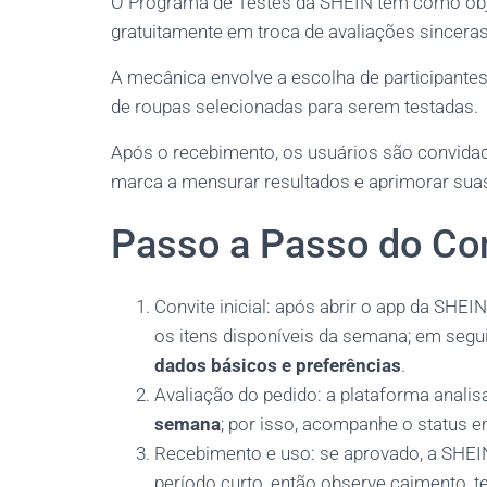
O Programa de Testes da SHEIN tem como obje
gratuitamente em troca de avaliações sinceras
A mecânica envolve a escolha de participantes
de roupas selecionadas para serem testadas.
Após o recebimento, os usuários são convidad
marca a mensurar resultados e aprimorar suas
Passo a Passo do Con
Convite inicial: após abrir o app da SHEI
os itens disponíveis da semana; em segui
dados básicos e preferências
.
Avaliação do pedido: a plataforma analis
semana
; por isso, acompanhe o status 
Recebimento e uso: se aprovado, a SHEIN
período curto, então observe caimento, t