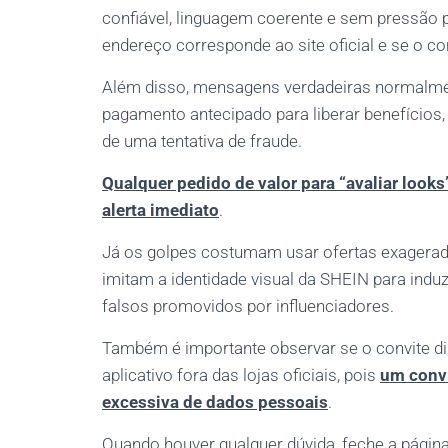
confiável, linguagem coerente e sem pressão pa
endereço corresponde ao site oficial e se o 
Além disso, mensagens verdadeiras normalme
pagamento antecipado para liberar benefícios,
de uma tentativa de fraude.
Qualquer pedido de valor para “avaliar look
alerta imediato
.
Já os golpes costumam usar ofertas exagerada
imitam a identidade visual da SHEIN para indu
falsos promovidos por influenciadores.
Também é importante observar se o convite d
aplicativo fora das lojas oficiais, pois
um convi
excessiva de dados pessoais
.
Quando houver qualquer dúvida, feche a página,