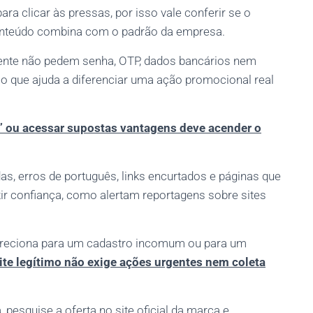
ra clicar às pressas, por isso vale conferir se o
conteúdo combina com o padrão da empresa.
nte não pedem senha, OTP, dados bancários nem
 o que ajuda a diferenciar uma ação promocional real
s” ou acessar supostas vantagens deve acender o
s, erros de português, links encurtados e páginas que
zir confiança, como alertam reportagens sobre sites
ireciona para um cadastro incomum ou para um
te legítimo não exige ações urgentes nem coleta
 pesquise a oferta no site oficial da marca e