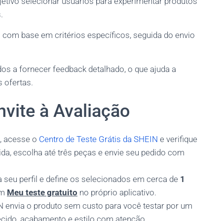
tivo selecionar usuários para experimentar produtos
.
 com base em critérios específicos, seguida do envio
os a fornecer feedback detalhado, o que ajuda a
 ofertas.
vite à Avaliação
N, acesse o
Centro de Teste Grátis da SHEIN
e verifique
da, escolha até três peças e envie seu pedido com
a seu perfil e define os selecionados em cerca de
1
em
Meu teste gratuito
no próprio aplicativo.
 envia o produto sem custo para você testar por um
ecido, acabamento e estilo com atenção.