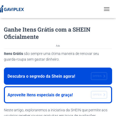
T
O
G
Ganhe Itens Grátis com a SHEIN
G
L
Oficialmente
E
N
Ads
A
V
Itens Grátis
são sempre uma ótima maneira de renovar seu
I
guarda-roupa sem gastar dinheiro.
G
A
T
Descubra o segredo da Shein agora!
OFFEN
I
O
N
Aproveite itens especiais de graça!
OFFEN
Neste artigo, exploraremos a iniciativa da SHEIN que permite aos
usuários receber roupas gratuitas em troca de avaliações