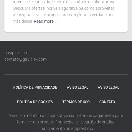
interesse e curiosidade entre os usuários da plataforma.
Descubra ofertas incríveis agora!Saiba como aproveitar
itens grátis! Neste artigo, vamos explorar a verdade por
trás dessa
Read more…
gaviplex.com
contato@gaviplex.com
POLÍTICA DE PRIVACIDADE
AVISO LEGAL
AVISO LEGAL
POLÍTICA DE COOKIES
TERMOS DE USO
CONTATO
Aviso: Em nenhuma circunstância solicitamos pagamento para
fornecer um produto financeiro, seja cartão de crédito,
financiamento ou empréstimo.