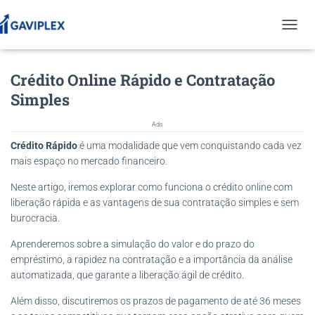
T
O
G
Crédito Online Rápido e Contratação
G
L
Simples
E
N
Ads
A
V
Crédito Rápido
é uma modalidade que vem conquistando cada vez
I
mais espaço no mercado financeiro.
G
A
Neste artigo, iremos explorar como funciona o crédito online com
T
liberação rápida e as vantagens de sua contratação simples e sem
I
burocracia.
O
N
Aprenderemos sobre a simulação do valor e do prazo do
empréstimo, a rapidez na contratação e a importância da análise
automatizada, que garante a liberação ágil de crédito.
Além disso, discutiremos os prazos de pagamento de até 36 meses