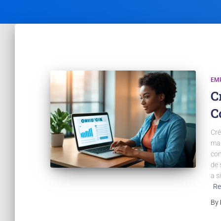
EM
C
C
Cré
mai
com
de 
a s
Re
By