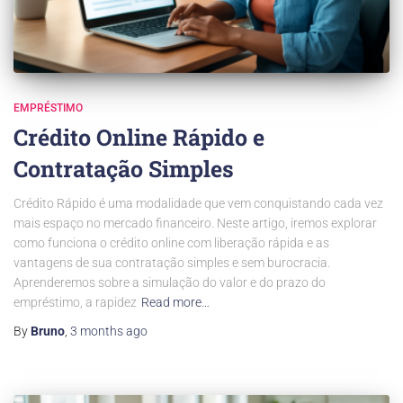
EMPRÉSTIMO
Crédito Online Rápido e
Contratação Simples
Crédito Rápido é uma modalidade que vem conquistando cada vez
mais espaço no mercado financeiro. Neste artigo, iremos explorar
como funciona o crédito online com liberação rápida e as
vantagens de sua contratação simples e sem burocracia.
Aprenderemos sobre a simulação do valor e do prazo do
empréstimo, a rapidez
Read more…
By
Bruno
,
3 months
ago