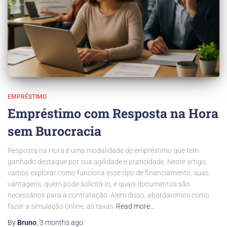
EMPRÉSTIMO
Empréstimo com Resposta na Hora
sem Burocracia
Resposta na Hora é uma modalidade de empréstimo que tem
ganhado destaque por sua agilidade e praticidade. Neste artigo,
vamos explorar como funciona esse tipo de financiamento, suas
vantagens, quem pode solicitá-lo, e quais documentos são
necessários para a contratação. Além disso, abordaremos como
fazer a simulação online, as taxas
Read more…
By
Bruno
,
3 months
ago