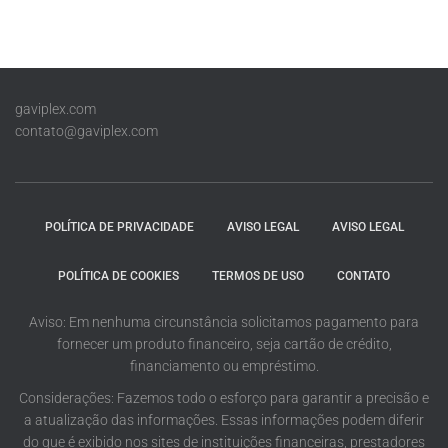
gaviplex.com
contato@gaviplex.com
POLÍTICA DE PRIVACIDADE
AVISO LEGAL
AVISO LEGAL
POLÍTICA DE COOKIES
TERMOS DE USO
CONTATO
Aviso: Em nenhuma circunstância solicitamos pagamento para
fornecer um produto financeiro, seja cartão de crédito,
financiamento ou empréstimo.
Considerações: Fazemos todo o esforço para garantir a precisão e
a atualização das informações. Essas informações podem diferir
do que é exibido nos sites de instituições financeiras, prestadores