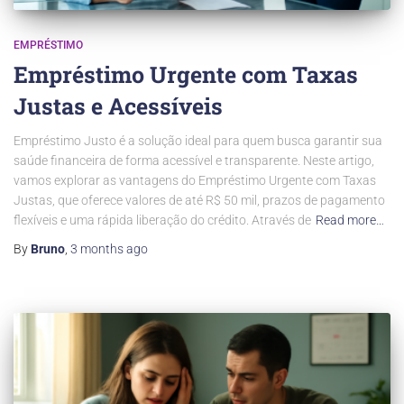
EMPRÉSTIMO
Empréstimo Urgente com Taxas
Justas e Acessíveis
Empréstimo Justo é a solução ideal para quem busca garantir sua
saúde financeira de forma acessível e transparente. Neste artigo,
vamos explorar as vantagens do Empréstimo Urgente com Taxas
Justas, que oferece valores de até R$ 50 mil, prazos de pagamento
flexíveis e uma rápida liberação do crédito. Através de
Read more…
By
Bruno
,
3 months
ago