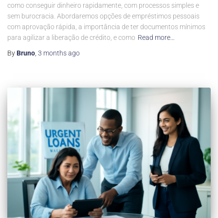
como conseguir dinheiro rapidamente, com processos simples e
sem burocracia. Abordaremos opções de empréstimos pessoais
com aprovação rápida, a importância de ter documentos mínimos
para agilizar a liberação de crédito, e como
Read more…
By
Bruno
,
3 months
ago