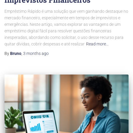
Empréstimo Rápido é uma solução que vem ganhando destaque no
mercado financeiro, especialmente em tempos de imprevistos e
emergências. Neste artigo, vamos explorar as vantagens de um
empréstimo digital fácil para resolver questões financeiras
inesperadas, abordando como solicitar, o uso desse recurso para
quitar dívidas, cobrir despesas e até realizar
Read more…
By
Bruno
,
3 months
ago