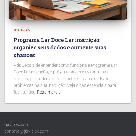
NOTÍCIAS
Programa Lar Doce Lar inscrição:
organize seus dados e aumente suas
chances
Ads Depois de entender como funciona a Programa Lar
Doce Lar inscrição, o próximo passo é evitar falhas
simples que podem comprometer sua análise. Evite
problemas na sua inscrição! Veja dicas essenciais para
facilitar seu
Read more…
gaviplex.com
contato@gaviplex.com