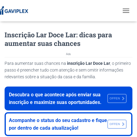
T
O
G
Inscrição Lar Doce Lar: dicas para
G
L
aumentar suas chances
E
N
Ads
A
V
Para aumentar suas chances na
inscrição Lar Doce Lar
, o primeiro
I
passo é preencher tudo com atenção e sem omitir informações
G
relevantes sobre a situação da casa e da família.
A
T
I
Descubra o que acontece após enviar sua
O
OFFEN
inscrição e maximize suas oportunidades.
N
Acompanhe o status do seu cadastro e fique
OFFEN
por dentro de cada atualização!