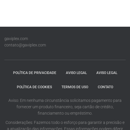
gaviplex.com
contato@gaviplex.com
POLÍTICA DE PRIVACIDADE
AVISO LEGAL
AVISO LEGAL
POLÍTICA DE COOKIES
TERMOS DE USO
CONTATO
Aviso: Em nenhuma circunstância solicitamos pagamento para
fornecer um produto financeiro, seja cartão de crédito,
financiamento ou empréstimo.
Considerações: Fazemos todo o esforço para garantir a precisão e
a atualização das informações. Essas informações podem diferir