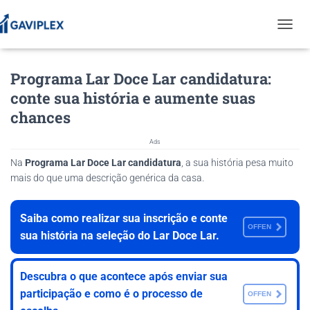
T
O
G
Programa Lar Doce Lar candidatura:
G
L
conte sua história e aumente suas
E
chances
N
A
V
Ads
I
Na
Programa Lar Doce Lar candidatura
, a sua história pesa muito
G
mais do que uma descrição genérica da casa.
A
T
I
Saiba como realizar sua inscrição e conte
O
OFFEN
N
sua história na seleção do Lar Doce Lar.
Descubra o que acontece após enviar sua
participação e como é o processo de
OFFEN