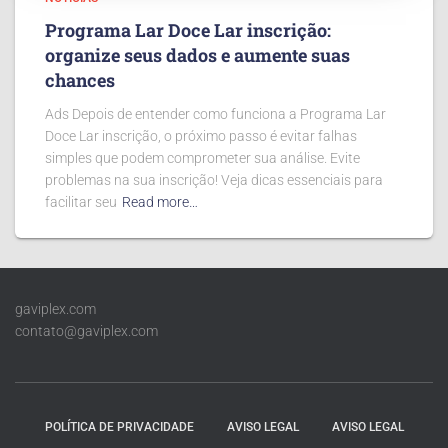
Programa Lar Doce Lar inscrição:
organize seus dados e aumente suas
chances
Ads Depois de entender como funciona a Programa Lar
Doce Lar inscrição, o próximo passo é evitar falhas
simples que podem comprometer sua análise. Evite
problemas na sua inscrição! Veja dicas essenciais para
facilitar seu
Read more…
gaviplex.com
contato@gaviplex.com
POLÍTICA DE PRIVACIDADE
AVISO LEGAL
AVISO LEGAL