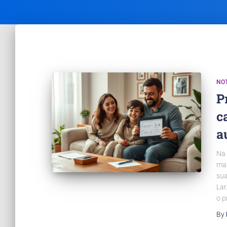
NOT
P
c
a
Na 
mai
sua
Lar
o p
By