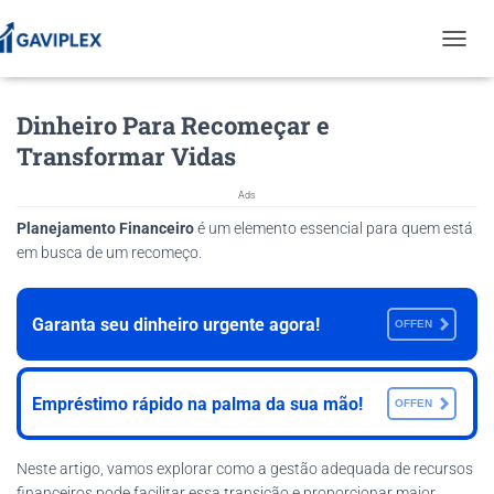
T
O
G
Dinheiro Para Recomeçar e
G
L
Transformar Vidas
E
N
Ads
A
V
Planejamento Financeiro
é um elemento essencial para quem está
I
em busca de um recomeço.
G
A
T
Garanta seu dinheiro urgente agora!
OFFEN
I
O
N
Empréstimo rápido na palma da sua mão!
OFFEN
Neste artigo, vamos explorar como a gestão adequada de recursos
financeiros pode facilitar essa transição e proporcionar maior