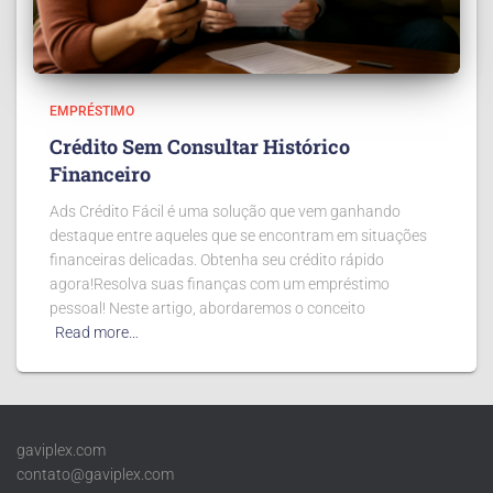
EMPRÉSTIMO
Crédito Sem Consultar Histórico
Financeiro
Ads Crédito Fácil é uma solução que vem ganhando
destaque entre aqueles que se encontram em situações
financeiras delicadas. Obtenha seu crédito rápido
agora!Resolva suas finanças com um empréstimo
pessoal! Neste artigo, abordaremos o conceito
Read more…
gaviplex.com
contato@gaviplex.com