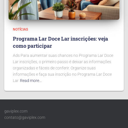
NOTÍCIAS
Programa Lar Doce Lar inscrições: veja
como participar
Ads Para aumentar suas chances no Programa Lar Doce
Lar inscrições, o primeiro passo é deixar as informações
organizadas e fáceis de conferir. Organize suas
informações e faça sua inscrição no Programa Lar Doce
Lar
Read more…
gaviplex.com
contato@gaviplex.com