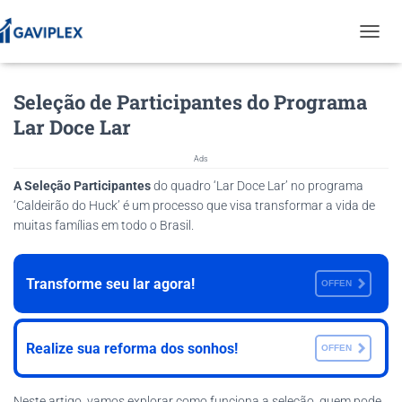
T
O
G
Seleção de Participantes do Programa
G
L
Lar Doce Lar
E
N
Ads
A
V
A Seleção Participantes
do quadro ‘Lar Doce Lar’ no programa
I
‘Caldeirão do Huck’ é um processo que visa transformar a vida de
G
muitas famílias em todo o Brasil.
A
T
I
Transforme seu lar agora!
O
OFFEN
N
Realize sua reforma dos sonhos!
OFFEN
Neste artigo, vamos explorar como funciona a seleção, quem pode