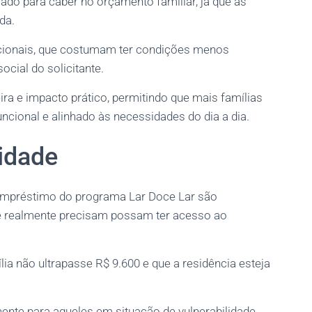
ado para caber no orçamento familiar, já que as
da.
encionais, que costumam ter condições menos
cial do solicitante.
ra e impacto prático, permitindo que mais famílias
cional e alinhado às necessidades do dia a dia.
lidade
 o empréstimo do programa Lar Doce Lar são
ue realmente precisam possam ter acesso ao
ia não ultrapasse R$ 9.600 e que a residência esteja
ente para aqueles em situação de vulnerabilidade