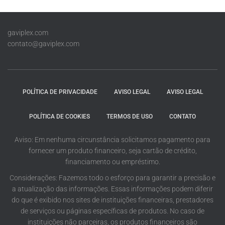
gaviplex.com
contato@gaviplex.com
POLÍTICA DE PRIVACIDADE
AVISO LEGAL
AVISO LEGAL
POLÍTICA DE COOKIES
TERMOS DE USO
CONTATO
Aviso: Em nenhuma circunstância solicitamos pagamento para
fornecer um produto financeiro, seja cartão de crédito,
financiamento ou empréstimo.
Considerações: Fazemos todo o esforço para garantir a precisão e
a atualização das informações. Essas informações podem diferir
do que é exibido nos sites de instituições financeiras, prestadores
de serviços ou páginas específicas de produtos. No caso de
instituições não parceiras, os produtos financeiros são