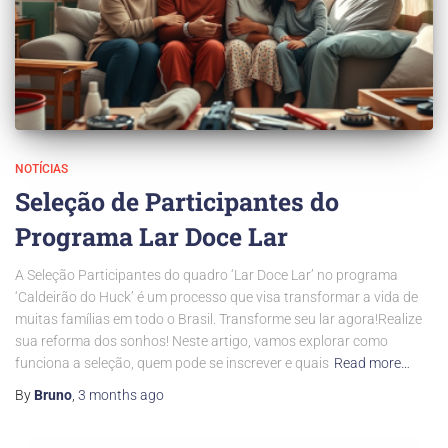
NOTÍCIAS
Seleção de Participantes do
Programa Lar Doce Lar
A Seleção Participantes do quadro ‘Lar Doce Lar’ no programa
‘Caldeirão do Huck’ é um processo que visa transformar a vida de
muitas famílias em todo o Brasil. Transforme seu lar agora!Realize
sua reforma dos sonhos! Neste artigo, vamos explorar como
funciona a seleção, quem pode se inscrever e quais
Read more…
By
Bruno
,
3 months
ago