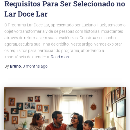
Requisitos Para Ser Selecionado no
Lar Doce Lar
O Programa Lar Doce Lar, apresentado por Luciano Huck, tem como
objetivo transformar a vida de pessoas com histórias impactantes
através de reformas em suas residências. Construa seu sonho
agora!Descubra sua linha de crédito! Neste artigo, vamos explorar
os requisitos para participar do programa, abordando a
importância de atender a
Read more…
By
Bruno
,
3 months
ago