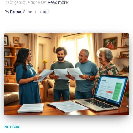
inscrição, que pode ser
Read more…
By
Bruno
,
3 months
ago
NOTÍCIAS