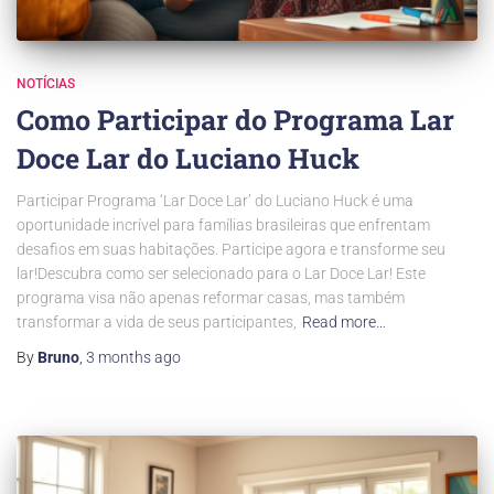
NOTÍCIAS
Como Participar do Programa Lar
Doce Lar do Luciano Huck
Participar Programa ‘Lar Doce Lar’ do Luciano Huck é uma
oportunidade incrível para famílias brasileiras que enfrentam
desafios em suas habitações. Participe agora e transforme seu
lar!Descubra como ser selecionado para o Lar Doce Lar! Este
programa visa não apenas reformar casas, mas também
transformar a vida de seus participantes,
Read more…
By
Bruno
,
3 months
ago