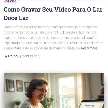
NOTÍCIAS
Como Gravar Seu Vídeo Para O Lar
Doce Lar
Gravar Vídeo é a primeira etapa para quem deseja participar do
programa ‘Lar Doce Lar’ do Luciano Huck. Neste artigo, vamos
explorar como você pode se destacar ao enviar sua solicitação,
explicando por que sua casa precisa de uma reforma. Abordaremos
a importância de se expressar de maneira criativa e
Read more…
By
Bruno
,
3 months
ago