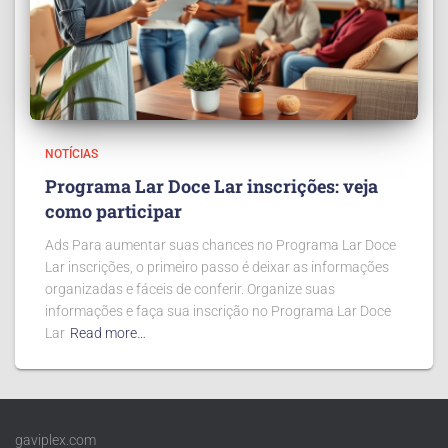
NOTÍCIAS
Programa Lar Doce Lar inscrições: veja
como participar
Ads Para aumentar suas chances no Programa Lar Doce
Lar inscrições, o primeiro passo é deixar as informações
organizadas e fáceis de conferir. Organize suas
informações e faça sua inscrição no Programa Lar Doce
Lar
Read more…
gaviplex.com