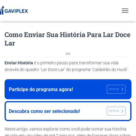
T
O
G
Como Enviar Sua História Para Lar Doce
G
L
Lar
E
N
Ads
A
V
Enviar História
é o primeiro passo para transformar sua vida
I
através do quadro ‘Lar Doce Lar’ do programa ‘Caldeirão do Huck’.
G
A
T
Participe do programa agora!
OFFEN
I
O
N
Descubra como ser selecionado!
OFFEN
Neste artigo, vamos explorar como você pode contar sua história
de vida em um vídeo de até 2 minutos, além de fornecer dicas sobre