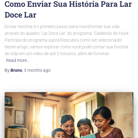
Como Enviar Sua História Para Lar
Doce Lar
Enviar História é o primeiro passo para transformar sua vida
através do quadro ‘Lar Doce Lar’ do programa ‘Caldeirão do Huck’.
Participe do programa agora!Descubra como ser selecionado!
Neste artigo, vamos explorar como você pode contar sua história
de vida em um vídeo de até 2 minutos, além de fornecer
Read more…
By
Bruno
,
3 months
ago