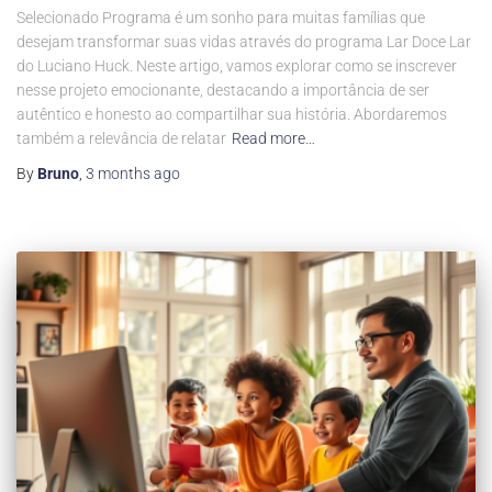
Selecionado Programa é um sonho para muitas famílias que
desejam transformar suas vidas através do programa Lar Doce Lar
do Luciano Huck. Neste artigo, vamos explorar como se inscrever
nesse projeto emocionante, destacando a importância de ser
autêntico e honesto ao compartilhar sua história. Abordaremos
também a relevância de relatar
Read more…
By
Bruno
,
3 months
ago