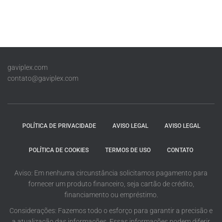
gaviplex.com
contato@gaviplex.com
POLÍTICA DE PRIVACIDADE
AVISO LEGAL
AVISO LEGAL
POLÍTICA DE COOKIES
TERMOS DE USO
CONTATO
Aviso: Em nenhuma circunstância solicitamos pagamento para
fornecer um produto financeiro, seja cartão de crédito,
financiamento ou empréstimo.
Considerações: Fazemos todo o esforço para garantir a precisão e
a atualização das informações. Essas informações podem diferir