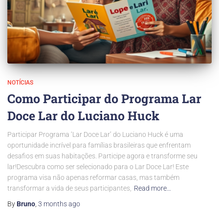
NOTÍCIAS
Como Participar do Programa Lar
Doce Lar do Luciano Huck
Participar Programa ‘Lar Doce Lar’ do Luciano Huck é uma
oportunidade incrível para famílias brasileiras que enfrentam
desafios em suas habitações. Participe agora e transforme seu
lar!Descubra como ser selecionado para o Lar Doce Lar! Este
programa visa não apenas reformar casas, mas também
transformar a vida de seus participantes,
Read more…
By
Bruno
,
3 months
ago