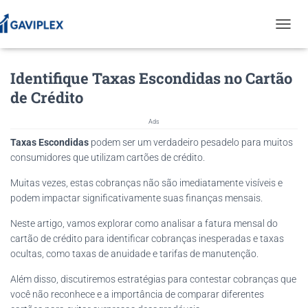
T
O
G
Identifique Taxas Escondidas no Cartão
G
L
de Crédito
E
N
Ads
A
V
Taxas Escondidas
podem ser um verdadeiro pesadelo para muitos
I
consumidores que utilizam cartões de crédito.
G
A
Muitas vezes, estas cobranças não são imediatamente visíveis e
T
podem impactar significativamente suas finanças mensais.
I
O
Neste artigo, vamos explorar como analisar a fatura mensal do
N
cartão de crédito para identificar cobranças inesperadas e taxas
ocultas, como taxas de anuidade e tarifas de manutenção.
Além disso, discutiremos estratégias para contestar cobranças que
você não reconhece e a importância de comparar diferentes