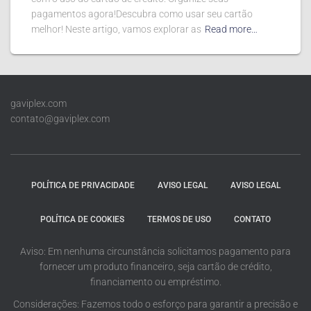
pagamentos agora!Descubra como usar seu cartão
melhor! Neste artigo, vamos explorar as
Read more…
gaviplex.com
contato@gaviplex.com
POLÍTICA DE PRIVACIDADE
AVISO LEGAL
AVISO LEGAL
POLÍTICA DE COOKIES
TERMOS DE USO
CONTATO
Aviso: Em nenhuma circunstância solicitamos pagamento para
fornecer um produto financeiro, seja cartão de crédito,
financiamento ou empréstimo.
Considerações: Fazemos todo o esforço para garantir a precisão e