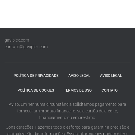
gaviplex.com
contato@gaviplex.com
POLÍTICA DE PRIVACIDADE
AVISO LEGAL
AVISO LEGAL
POLÍTICA DE COOKIES
TERMOS DE USO
CONTATO
Aviso: Em nenhuma circunstância solicitamos pagamento para
fornecer um produto financeiro, seja cartão de crédito,
financiamento ou empréstimo.
Considerações: Fazemos todo o esforço para garantir a precisão e
a atualização das informações. Essas informações podem diferir