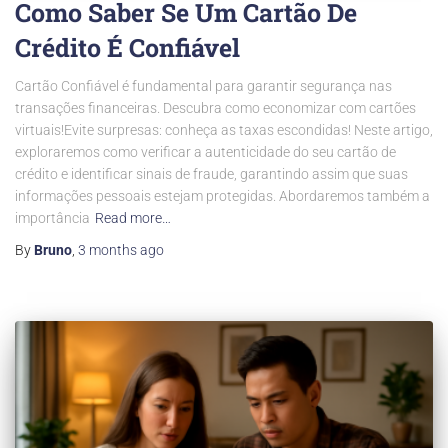
Como Saber Se Um Cartão De
Crédito É Confiável
Cartão Confiável é fundamental para garantir segurança nas
transações financeiras. Descubra como economizar com cartões
virtuais!Evite surpresas: conheça as taxas escondidas! Neste artigo,
exploraremos como verificar a autenticidade do seu cartão de
crédito e identificar sinais de fraude, garantindo assim que suas
informações pessoais estejam protegidas. Abordaremos também a
importância
Read more…
By
Bruno
,
3 months
ago