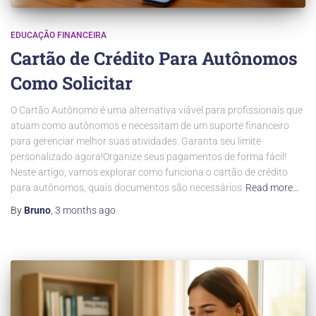
EDUCAÇÃO FINANCEIRA
Cartão de Crédito Para Autônomos
Como Solicitar
O Cartão Autônomo é uma alternativa viável para profissionais que
atuam como autônomos e necessitam de um suporte financeiro
para gerenciar melhor suas atividades. Garanta seu limite
personalizado agora!Organize seus pagamentos de forma fácil!
Neste artigo, vamos explorar como funciona o cartão de crédito
para autônomos, quais documentos são necessários
Read more…
By
Bruno
,
3 months
ago