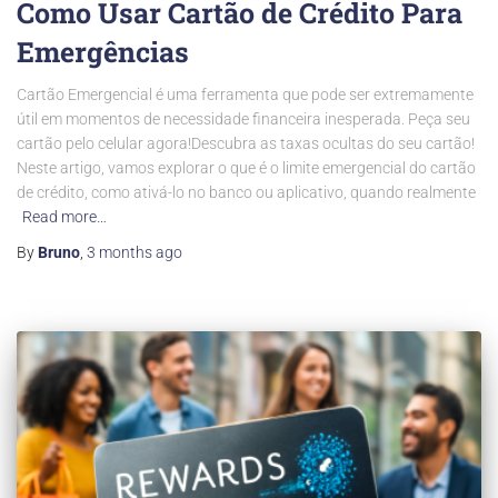
Como Usar Cartão de Crédito Para
Emergências
Cartão Emergencial é uma ferramenta que pode ser extremamente
útil em momentos de necessidade financeira inesperada. Peça seu
cartão pelo celular agora!Descubra as taxas ocultas do seu cartão!
Neste artigo, vamos explorar o que é o limite emergencial do cartão
de crédito, como ativá-lo no banco ou aplicativo, quando realmente
Read more…
By
Bruno
,
3 months
ago