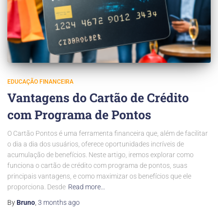
EDUCAÇÃO FINANCEIRA
Vantagens do Cartão de Crédito
com Programa de Pontos
O Cartão Pontos é uma ferramenta financeira que, além de facilitar
o dia a dia dos usuários, oferece oportunidades incríveis de
acumulação de benefícios. Neste artigo, iremos explorar como
funciona o cartão de crédito com programa de pontos, suas
principais vantagens, e como maximizar os benefícios que ele
proporciona. Desde
Read more…
By
Bruno
,
3 months
ago