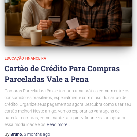
EDUCAÇÃO FINANCEIRA
Cartão de Crédito Para Compras
Parceladas Vale a Pena
Compras Parceladas têm se tornado uma prática comum entre os
consumidores brasileiros, especialmente com o uso do cartão de
crédito. Organize seus pagamentos agora!Descubra como usar seu
cartão melhor! Neste artigo, vamos explorar as vantagens de
parcelar compras, como manter a liquidez financeira ao optar por
essa modalidade e os
Read more…
By
Bruno
,
3 months
ago