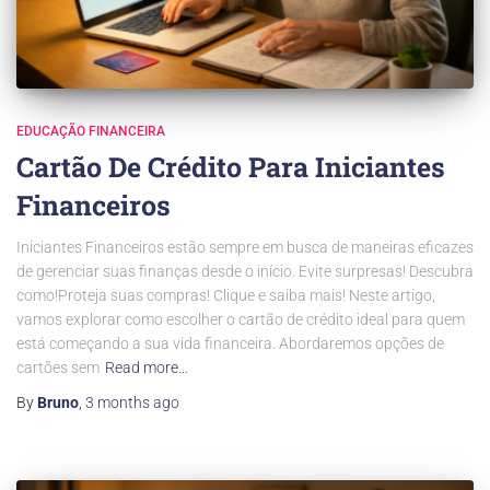
EDUCAÇÃO FINANCEIRA
Cartão De Crédito Para Iniciantes
Financeiros
Iniciantes Financeiros estão sempre em busca de maneiras eficazes
de gerenciar suas finanças desde o início. Evite surpresas! Descubra
como!Proteja suas compras! Clique e saiba mais! Neste artigo,
vamos explorar como escolher o cartão de crédito ideal para quem
está começando a sua vida financeira. Abordaremos opções de
cartões sem
Read more…
By
Bruno
,
3 months
ago