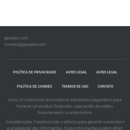
gaviplex.com
contato@gaviplex.com
POLÍTICA DE PRIVACIDADE
AVISO LEGAL
AVISO LEGAL
POLÍTICA DE COOKIES
TERMOS DE USO
CONTATO
Aviso: Em nenhuma circunstância solicitamos pagamento para
fornecer um produto financeiro, seja cartão de crédito,
financiamento ou empréstimo.
Considerações: Fazemos todo o esforço para garantir a precisão e
a atualização das informações. Essas informações podem diferir