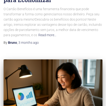
O Cartão Benefícios é uma ferramenta financeira que pode
transformar a forma como gerenciamos nosso dinheiro. Peça seu
cartão agora mesmo!Descubra os benefícios dos pontos! Neste
artigo, iremos explorar as vantagens desse tipo de cartão, incluindo
opções de parcelamento sem juros, a melhor data de vencimento
para pagamentos, e os
Read more…
By
Bruno
,
3 months
ago