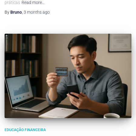
práticas
Read more…
By
Bruno
,
3 months
ago
EDUCAÇÃO FINANCEIRA