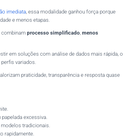
ão imediata
, essa modalidade ganhou força porque
idade e menos etapas.
ue combinam
processo simplificado
,
menos
estir em soluções com análise de dados mais rápida, o
 perfis variados.
lorizam praticidade, transparência e resposta quase
ite.
u papelada excessiva.
odelos tradicionais.
to rapidamente.