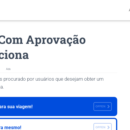
o Com Aprovação
ciona
Ads
s procurado por usuários que desejam obter um
a.
para sua viagem!
OFFEN
gora mesmo!
OFFEN