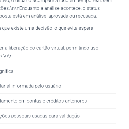
ativo, o usuário acompanha tudo em tempo real, sem
mações.\n\nEnquanto a análise acontece, o status
oposta está em análise, aprovada ou recusada.
 que existe uma decisão, o que evita espera
.
 a liberação do cartão virtual, permitindo uso
s.\n\n
gnifica
larial informada pelo usuário
amento em contas e créditos anteriores
ções pessoais usadas para validação