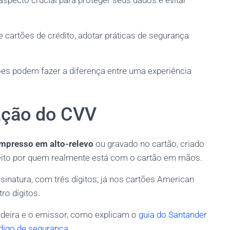
specto crucial para proteger seus dados e evitar
cartões de crédito, adotar práticas de segurança
ões podem fazer a diferença entre uma experiência
cação do CVV
impresso em alto-relevo
ou gravado no cartão, criado
eito por quem realmente está com o cartão em mãos.
assinatura, com três dígitos; já nos cartões American
ro dígitos.
andeira e o emissor, como explicam o
guia do Santander
digo de segurança
.