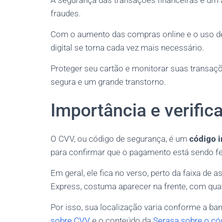
A segurança das transações financeiras é um a
fraudes.
Com o aumento das compras online e o uso de 
digital se torna cada vez mais necessário.
Proteger seu cartão e monitorar suas transaç
segura e um grande transtorno.
Importância e verifi
O CVV, ou código de segurança, é um
código 
para confirmar que o pagamento está sendo f
Em geral, ele fica no verso, perto da faixa de 
Express, costuma aparecer na frente, com quat
Por isso, sua localização varia conforme a b
sobre CVV
e o conteúdo da
Serasa sobre o có