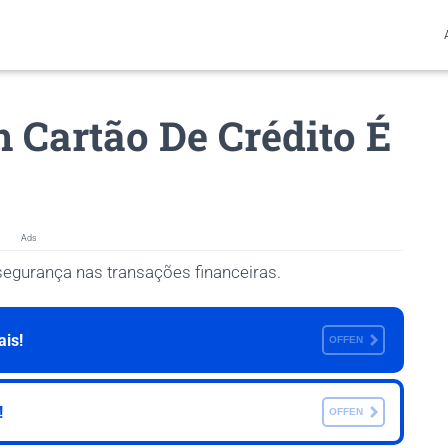
 Cartão De Crédito É
Ads
segurança nas transações financeiras.
is!
OFFEN
!
OFFEN