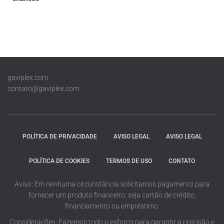
gaviplex.com
contato@gaviplex.com
POLÍTICA DE PRIVACIDADE
AVISO LEGAL
AVISO LEGAL
POLÍTICA DE COOKIES
TERMOS DE USO
CONTATO
Aviso: Em nenhuma circunstância solicitamos pagamento para
fornecer um produto financeiro, seja cartão de crédito,
financiamento ou empréstimo.
Considerações: Fazemos todo o esforço para garantir a precisão e