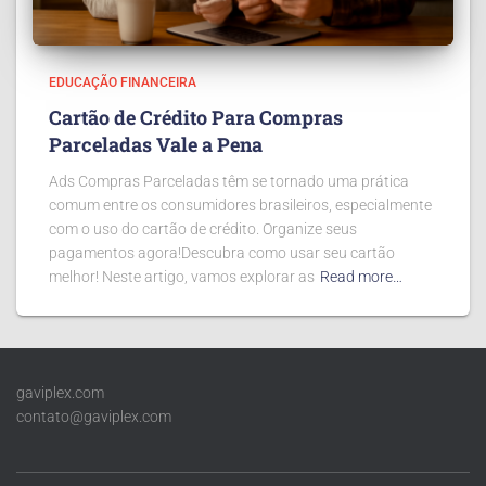
EDUCAÇÃO FINANCEIRA
Cartão de Crédito Para Compras
Parceladas Vale a Pena
Ads Compras Parceladas têm se tornado uma prática
comum entre os consumidores brasileiros, especialmente
com o uso do cartão de crédito. Organize seus
pagamentos agora!Descubra como usar seu cartão
melhor! Neste artigo, vamos explorar as
Read more…
gaviplex.com
contato@gaviplex.com