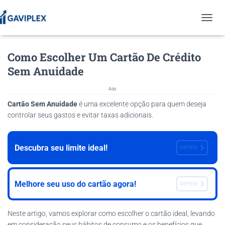
T
O
G
Como Escolher Um Cartão De Crédito
G
L
Sem Anuidade
E
N
Ads
A
V
Cartão Sem Anuidade
é uma excelente opção para quem deseja
I
controlar seus gastos e evitar taxas adicionais.
G
A
T
Descubra seu limite ideal!
OFFEN
I
O
N
Melhore seu uso do cartão agora!
OFFEN
Neste artigo, vamos explorar como escolher o cartão ideal, levando
em consideração seus hábitos de consumo e os benefícios que