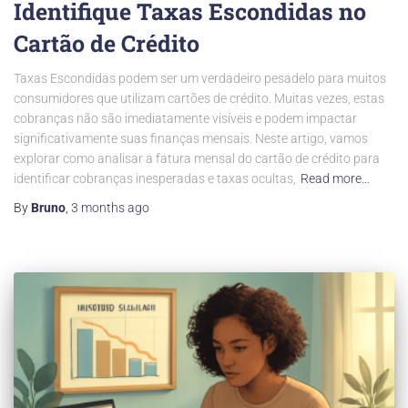
Identifique Taxas Escondidas no
Cartão de Crédito
Taxas Escondidas podem ser um verdadeiro pesadelo para muitos
consumidores que utilizam cartões de crédito. Muitas vezes, estas
cobranças não são imediatamente visíveis e podem impactar
significativamente suas finanças mensais. Neste artigo, vamos
explorar como analisar a fatura mensal do cartão de crédito para
identificar cobranças inesperadas e taxas ocultas,
Read more…
By
Bruno
,
3 months
ago