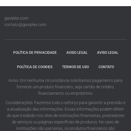
gaviplex.com
contato@gaviplex.com
POLÍTICA DE PRIVACIDADE
AVISO LEGAL
AVISO LEGAL
POLÍTICA DE COOKIES
TERMOS DE USO
CONTATO
Aviso: Em nenhuma circunstância solicitamos pagamento para
fornecer um produto financeiro, seja cartão de crédito,
financiamento ou empréstimo.
Considerações: Fazemos todo o esforço para garantir a precisão e
a atualização das informações. Essas informações podem diferir
do que é exibido nos sites de instituições financeiras, prestadores
de serviços ou páginas específicas de produtos. No caso de
instituições não parceiras, os produtos financeiros são