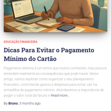
EDUCAÇÃO FINANCEIRA
Dicas Para Evitar o Pagamento
Mínimo do Cartão
Pagamento Mínimo é um termo que muitos conhecem, mas poucos
entendem realmente as consequências que pode trazer. Neste
artigo, vamos explorar como organizar o seu planejamento
financeiro, controlando gastos e despesas para evitar cair na
armadilha do pagamento mínimo. Abordaremos a importância de
pagar o valor total da fatura e
Read more…
By
Bruno
,
3 months
ago