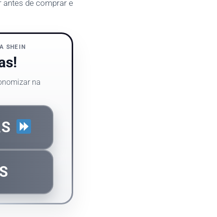
r antes de comprar e
A SHEIN
as!
conomizar na
AS
S