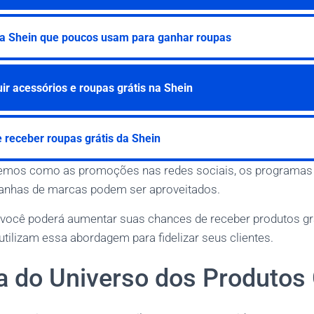
da Shein que poucos usam para ganhar roupas
r acessórios e roupas grátis na Shein
 receber roupas grátis da Shein
remos como as promoções nas redes sociais, os programas 
anhas de marcas podem ser aproveitados.
 você poderá aumentar suas chances de receber produtos grá
ilizam essa abordagem para fidelizar seus clientes.
 do Universo dos Produtos 