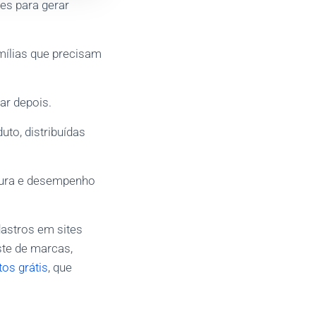
es para gerar
mílias que precisam
ar depois.
to, distribuídas
xtura e desempenho
astros em sites
ste de marcas,
tos grátis
, que