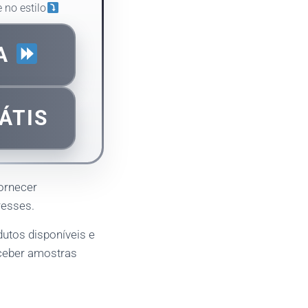
 no estilo
RA
ÁTIS
ornecer
resses.
utos disponíveis e
eceber amostras