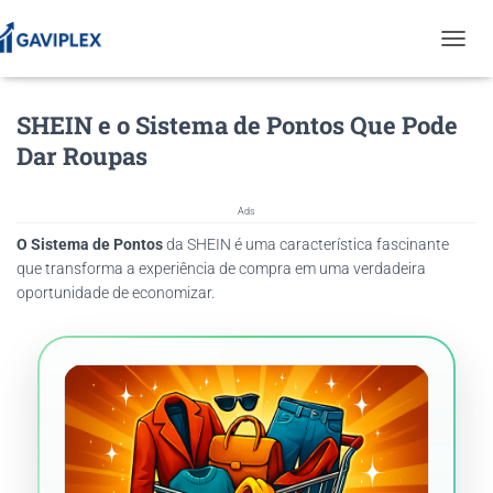
T
O
G
SHEIN e o Sistema de Pontos Que Pode
G
L
Dar Roupas
E
N
A
Ads
V
O Sistema de Pontos
da SHEIN é uma característica fascinante
I
G
que transforma a experiência de compra em uma verdadeira
A
oportunidade de economizar.
T
I
O
N