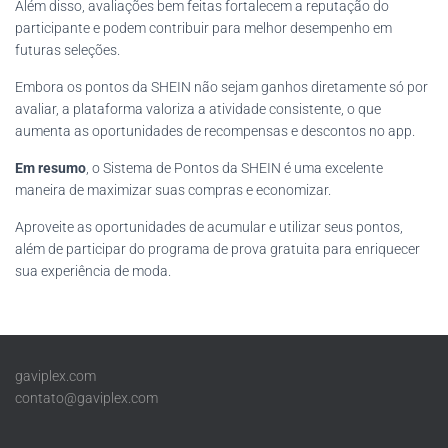
Além disso, avaliações bem feitas fortalecem a reputação do
participante e podem contribuir para melhor desempenho em
futuras seleções.
Embora os pontos da SHEIN não sejam ganhos diretamente só por
avaliar, a plataforma valoriza a atividade consistente, o que
aumenta as oportunidades de recompensas e descontos no app.
Em resumo
, o Sistema de Pontos da SHEIN é uma excelente
maneira de maximizar suas compras e economizar.
Aproveite as oportunidades de acumular e utilizar seus pontos,
além de participar do programa de prova gratuita para enriquecer
sua experiência de moda.
gaviplex.com
contato@gaviplex.com