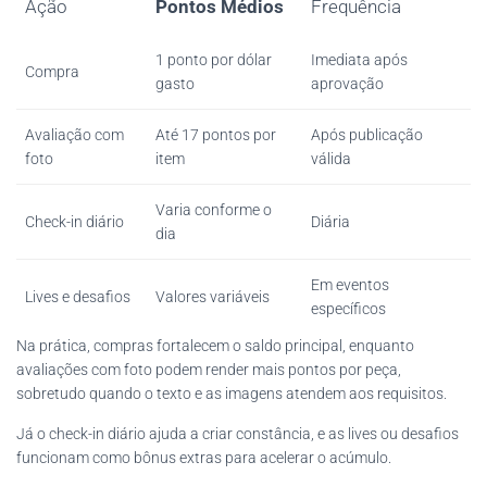
Ação
Pontos Médios
Frequência
1 ponto por dólar
Imediata após
Compra
gasto
aprovação
Avaliação com
Até 17 pontos por
Após publicação
foto
item
válida
Varia conforme o
Check-in diário
Diária
dia
Em eventos
Lives e desafios
Valores variáveis
específicos
Na prática, compras fortalecem o saldo principal, enquanto
avaliações com foto podem render mais pontos por peça,
sobretudo quando o texto e as imagens atendem aos requisitos.
Já o check-in diário ajuda a criar constância, e as lives ou desafios
funcionam como bônus extras para acelerar o acúmulo.