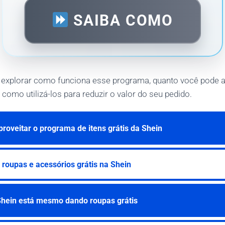
SAIBA COMO
 explorar como funciona esse programa, quanto você pode 
omo utilizá-los para reduzir o valor do seu pedido.
roveitar o programa de itens grátis da Shein
 roupas e acessórios grátis na Shein
hein está mesmo dando roupas grátis