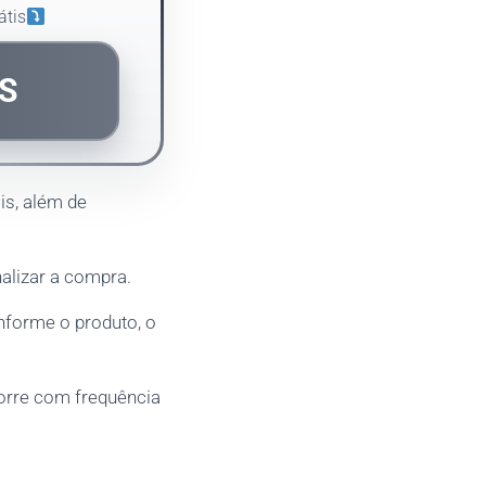
átis
S
is, além de
nalizar a compra.
nforme o produto, o
orre com frequência