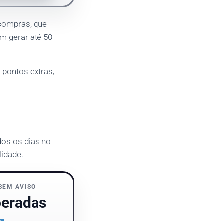
 compras, que
m gerar até 50
 pontos extras,
dos os dias no
lidade.
SEM AVISO
beradas