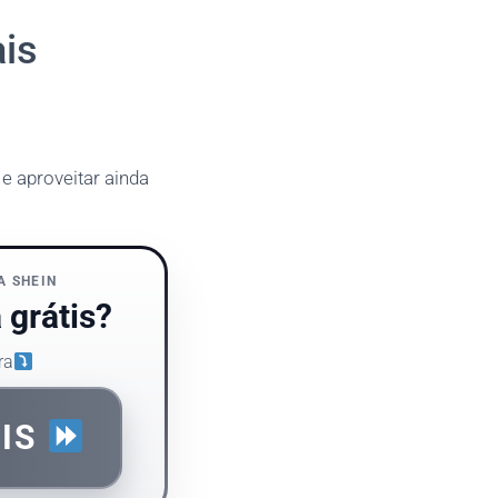
is
e aproveitar ainda
A SHEIN
 grátis?
ra
AIS