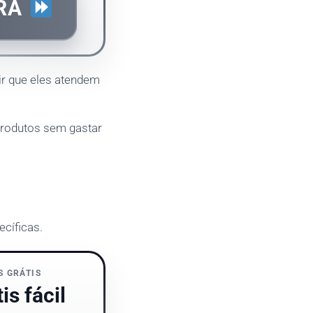
ORA
tir que eles atendem
 produtos sem gastar
cíficas.
S GRÁTIS
s fácil