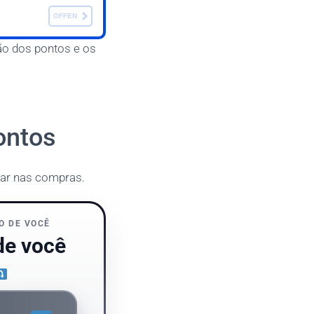
OFFEN
ão dos pontos e os
ontos
zar nas compras.
O DE VOCÊ
de você