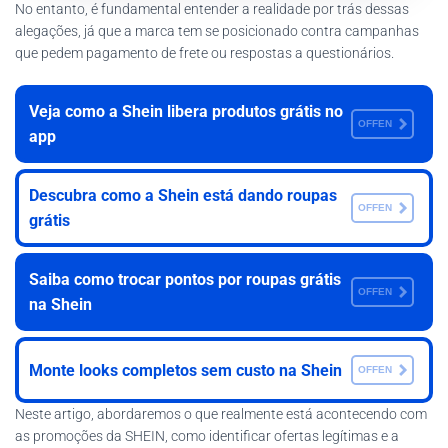
No entanto, é fundamental entender a realidade por trás dessas
alegações, já que a marca tem se posicionado contra campanhas
que pedem pagamento de frete ou respostas a questionários.
Veja como a Shein libera produtos grátis no
OFFEN
app
Descubra como a Shein está dando roupas
OFFEN
grátis
Saiba como trocar pontos por roupas grátis
OFFEN
na Shein
Monte looks completos sem custo na Shein
OFFEN
Neste artigo, abordaremos o que realmente está acontecendo com
as promoções da SHEIN, como identificar ofertas legítimas e a