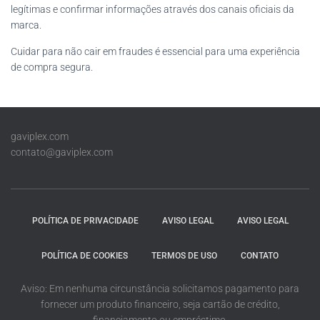
legítimas e confirmar informações através dos canais oficiais da
marca.
Cuidar para não cair em fraudes é essencial para uma experiência
de compra segura.
gaviplex.com
contato@gaviplex.com
POLÍTICA DE PRIVACIDADE
AVISO LEGAL
AVISO LEGAL
POLÍTICA DE COOKIES
TERMOS DE USO
CONTATO
Aviso: Em nenhuma circunstância solicitamos pagamento para
fornecer um produto financeiro, seja cartão de crédito,