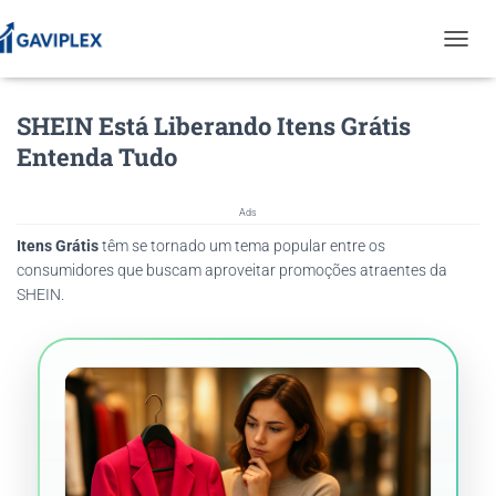
T
O
G
SHEIN Está Liberando Itens Grátis
G
L
Entenda Tudo
E
N
A
Ads
V
Itens Grátis
têm se tornado um tema popular entre os
I
G
consumidores que buscam aproveitar promoções atraentes da
A
SHEIN.
T
I
O
N