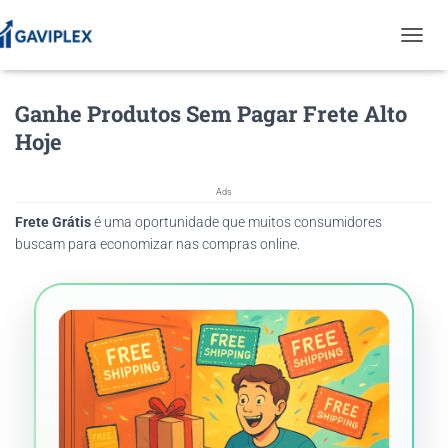
T
O
G
Ganhe Produtos Sem Pagar Frete Alto
G
L
Hoje
E
N
A
Ads
V
Frete Grátis
é uma oportunidade que muitos consumidores
I
G
buscam para economizar nas compras online.
A
T
I
O
N