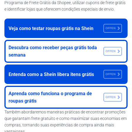
Programa de Frete Grátis da Shopee, utilizar cupons de frete grátis
e identificar lojas que oferecem condições especiais de envio.
Veja como testar roupas grátis na Shein
OFFEN
Descubra como receber peças grátis toda
OFFEN
semana
Entenda como a Shein libera itens grátis
OFFEN
Aprenda como funciona o programa de
OFFEN
roupas grátis
Também abordaremos maneiras práticas de encontrar promoções
que garantam frete gratuito e como maximizar suas economias em
compras, tornando suas experiências de compra ainda mais
vantajosas.