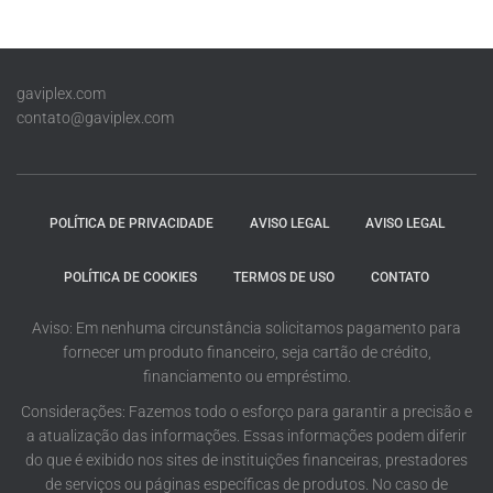
gaviplex.com
contato@gaviplex.com
POLÍTICA DE PRIVACIDADE
AVISO LEGAL
AVISO LEGAL
POLÍTICA DE COOKIES
TERMOS DE USO
CONTATO
Aviso: Em nenhuma circunstância solicitamos pagamento para
fornecer um produto financeiro, seja cartão de crédito,
financiamento ou empréstimo.
Considerações: Fazemos todo o esforço para garantir a precisão e
a atualização das informações. Essas informações podem diferir
do que é exibido nos sites de instituições financeiras, prestadores
de serviços ou páginas específicas de produtos. No caso de