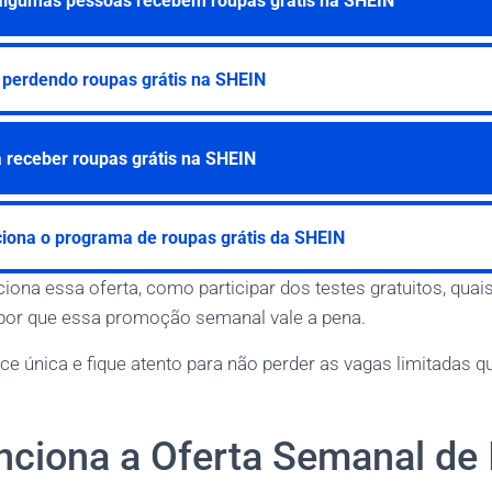
algumas pessoas recebem roupas grátis na SHEIN
 perdendo roupas grátis na SHEIN
a receber roupas grátis na SHEIN
iona o programa de roupas grátis da SHEIN
ona essa oferta, como participar dos testes gratuitos, quais
 por que essa promoção semanal vale a pena.
ce única e fique atento para não perder as vagas limitadas 
ciona a Oferta Semanal de 