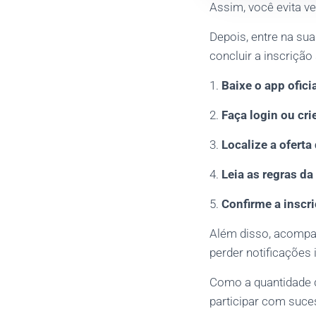
Assim, você evita v
Depois, entre na su
concluir a inscrição
1.
Baixe o app ofici
2.
Faça login ou cri
3.
Localize a oferta 
4.
Leia as regras d
5.
Confirme a inscr
Além disso, acompan
perder notificações
Como a quantidade d
participar com suce