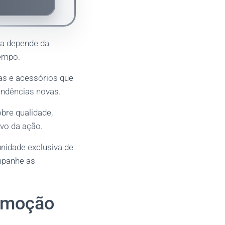
ha depende da
tempo.
as e acessórios que
endências novas.
bre qualidade,
ivo da ação.
unidade exclusiva de
ompanhe as
romoção