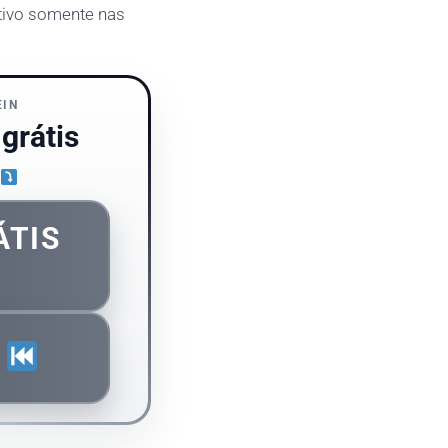
ativo somente nas
EIN
grátis
ÁTIS
S