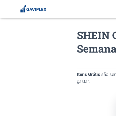
SHEIN O
Seman
Itens Grátis
são sem
gastar.