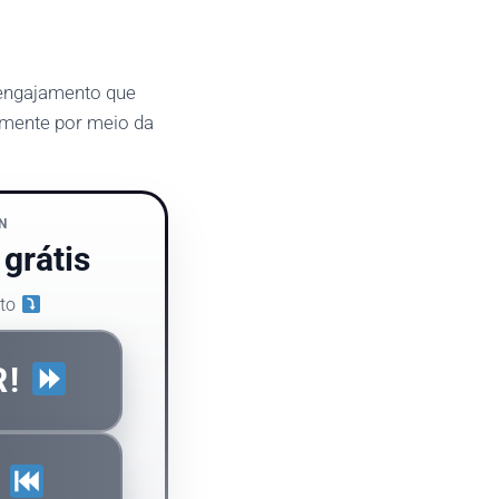
 engajamento que
lmente por meio da
N
grátis
eto
R!
E