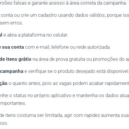
ersões falsas e garante acesso à área correta da campanha.
a conta ou crie um cadastro usando dados válidos, porque iss
 sem erros.
al
e abra a plataforma no celular.
e sua conta
com e-mail, telefone ou rede autorizada.
de itens grátis
na área de prova gratuita ou promoções do a
a campanha
e verifique se o produto desejado está disponível
ição
o quanto antes, pois as vagas podem acabar rapidament
he o status no próprio aplicativo e mantenha os dados atua
 importantes.
e itens costuma ser limitada, agir com rapidez aumenta su
sso.